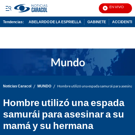
EN VIVO
Notici
Tendencias:
ABELARDO DE LA ESPRIELLA
GABINETE
ACCIDENTE 
PUBLICIDAD
/
/
Noticias Caracol
MUNDO
Hombre utilizó una espada samurái para asesinar
Hombre utilizó una espada
samurái para asesinar a su
mamá y su hermana