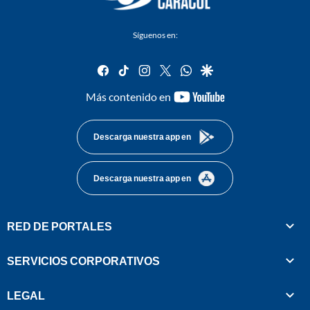
Síguenos en:
facebook
tiktok
instagram
twitter
whatsapp
google
youtube-
Más contenido en
footer
Descarga nuestra app en
Descarga nuestra app en
RED DE PORTALES
SERVICIOS CORPORATIVOS
LEGAL