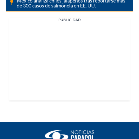
México analiza chiles jalapeños tras reportarse más
de 300 casos de salmonela en EE. UU.
PUBLICIDAD