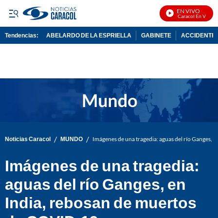
EN VIVO
Noticias Caracol En Vivo
Tendencias:
ABELARDO DE LA ESPRIELLA
GABINETE
ACCIDENTE 
PUBLICIDAD
/
/
Noticias Caracol
MUNDO
Imágenes de una tragedia: aguas del río Ganges, 
Imágenes de una tragedia:
aguas del río Ganges, en
India, rebosan de muertos