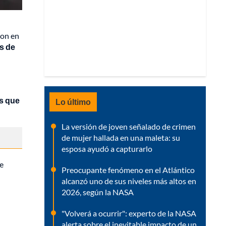
ron en
s de
s que
Lo último
La versión de joven señalado de crimen
de mujer hallada en una maleta: su
esposa ayudó a capturarlo
de
Preocupante fenómeno en el Atlántico
alcanzó uno de sus niveles más altos en
2026, según la NASA
"Volverá a ocurrir": experto de la NASA
alerta sobre el inevitable impacto de un