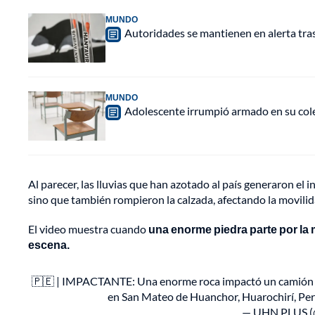
MUNDO
Autoridades se mantienen en alerta tra
MUNDO
Adolescente irrumpió armado en su cole
Al parecer, las lluvias que han azotado al país generaron el
sino que también rompieron la calzada, afectando la movilid
El video muestra cuando
una enorme piedra parte por la 
escena.
🇵🇪 | IMPACTANTE: Una enorme roca impactó un camión y o
en San Mateo de Huanchor, Huarochirí, Per
— UHN PLUS 