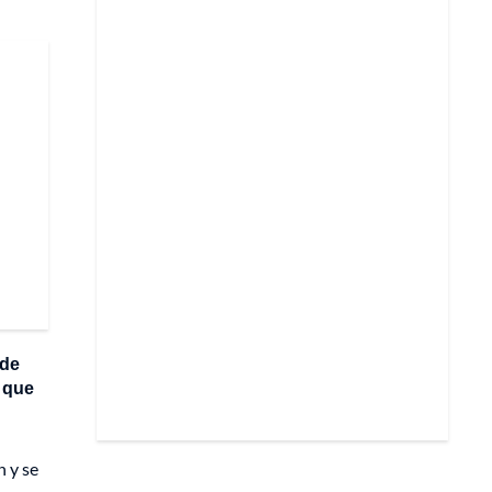
 de
s que
n y se