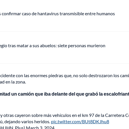
s confirmar caso de hantavirus transmisible entre humanos
gio tras matar a sus abuelos: siete personas murieron
 incidente con las enormes piedras que, no solo destrozaron los cam
ad en la zona.
mitad un camión que iba delante del que grabó la escalofrian
tras cayeron sobre más vehículos en el km 97 de la Carretera C
ú, dejando varios heridos.
pic.twitter.com/BUt8DKJhu8
(@UHN_Plus)
March 3, 2024