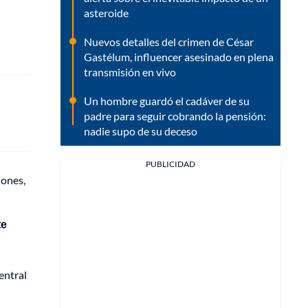
asteroide
Nuevos detalles del crimen de César
Gastélum, influencer asesinado en plena
transmisión en vivo
Un hombre guardó el cadáver de su
padre para seguir cobrando la pensión:
nadie supo de su deceso
PUBLICIDAD
iones,
te
entral