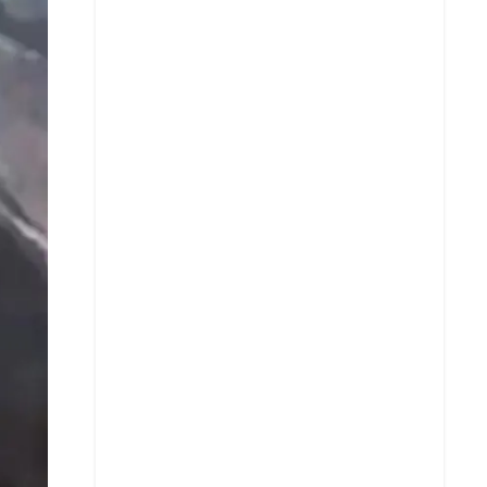
Facebook
X
Whatsapp
Copiar enlace
Telegram
LinkedIn