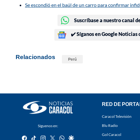
Se escondió en el baúl de un carro para confirmar infid
Suscríbase a nuestro canal d
✔️ Síganos en Google Noticias
Relacionados
Perú
RED DE PORTA
Caracol Televisión
Blu Radio
Síguenos en:
Gol Caracol
facebook
tiktok
instagram
twitter
whatsapp
google