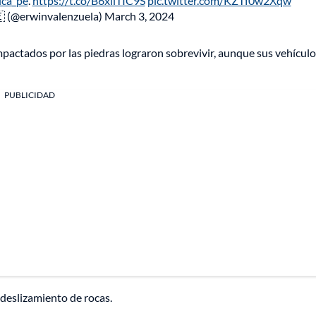
ica_pe
.
https://t.co/B6xllTIC9S
pic.twitter.com/KZTf0w2Xqw
 (@erwinvalenzuela)
March 3, 2024
mpactados por las piedras lograron sobrevivir, aunque sus vehícul
PUBLICIDAD
deslizamiento de rocas.