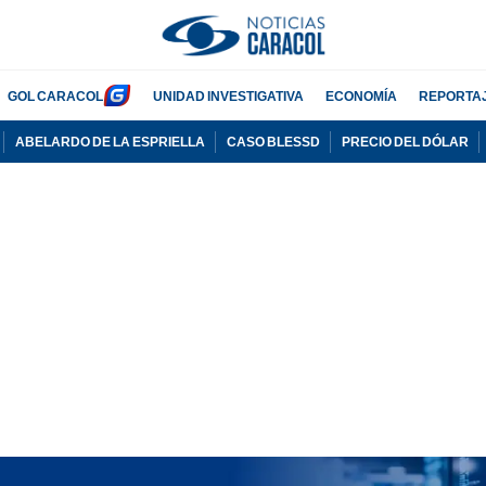
GOL CARACOL
UNIDAD INVESTIGATIVA
ECONOMÍA
REPORTA
ABELARDO DE LA ESPRIELLA
CASO BLESSD
PRECIO DEL DÓLAR
PUBLICIDAD