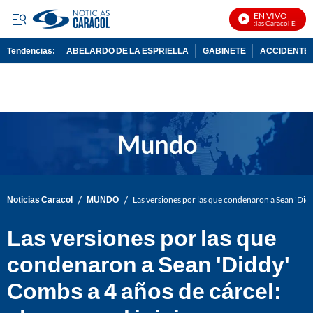
EN VIVO
Noticias Caracol En Vivo
Tendencias:
ABELARDO DE LA ESPRIELLA
GABINETE
ACCIDENTE 
PUBLICIDAD
/
/
Noticias Caracol
MUNDO
Las versiones por las que condenaron a Sean 'Diddy
Las versiones por las que
condenaron a Sean 'Diddy'
Combs a 4 años de cárcel: