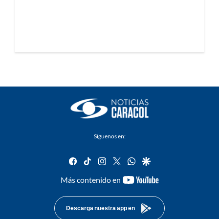
Síguenos en:
facebook
tiktok
instagram
twitter
whatsapp
google
youtube-
Más contenido en
footer
Descarga nuestra app en