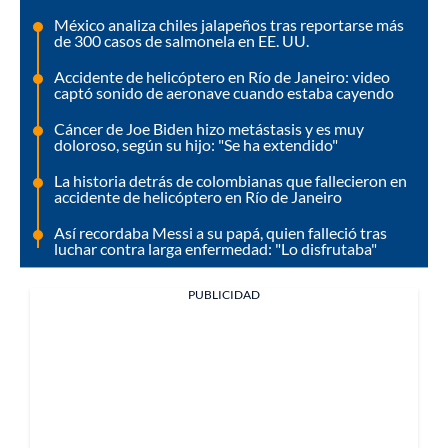
México analiza chiles jalapeños tras reportarse más
de 300 casos de salmonela en EE. UU.
Accidente de helicóptero en Río de Janeiro: video
captó sonido de aeronave cuando estaba cayendo
Cáncer de Joe Biden hizo metástasis y es muy
doloroso, según su hijo: "Se ha extendido"
La historia detrás de colombianas que fallecieron en
accidente de helicóptero en Río de Janeiro
Así recordaba Messi a su papá, quien falleció tras
luchar contra larga enfermedad: "Lo disfrutaba"
PUBLICIDAD