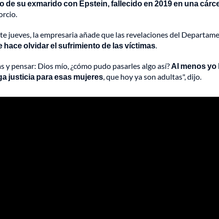
o de su exmarido con Epstein, fallecido en 2019 en una cárce
orcio.
este jueves, la empresaria añade que las revelaciones del Departam
le hace olvidar el sufrimiento de las víctimas
.
cas y pensar: Dios mío, ¿cómo pudo pasarles algo así?
Al menos yo
a justicia para esas mujeres
, que hoy ya son adultas", dijo.