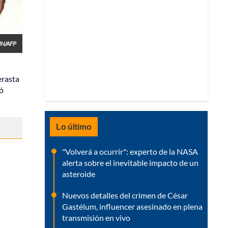
IN/AFP
erasta
ió
Lo último
"Volverá a ocurrir": experto de la NASA
alerta sobre el inevitable impacto de un
asteroide
Nuevos detalles del crimen de César
Gastélum, influencer asesinado en plena
transmisión en vivo