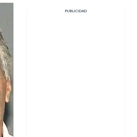
Facebook
PUBLICIDAD
X
Whatsapp
Copiar enlace
Telegram
LinkedIn