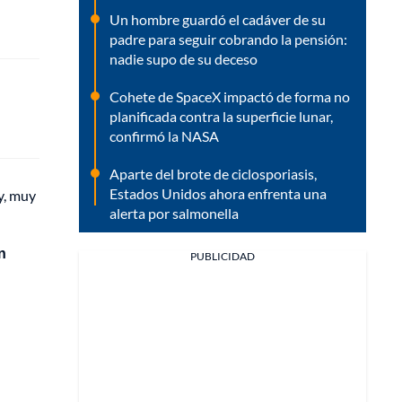
Un hombre guardó el cadáver de su
padre para seguir cobrando la pensión:
nadie supo de su deceso
Cohete de SpaceX impactó de forma no
planificada contra la superficie lunar,
confirmó la NASA
Aparte del brote de ciclosporiasis,
Estados Unidos ahora enfrenta una
y, muy
alerta por salmonella
n
PUBLICIDAD