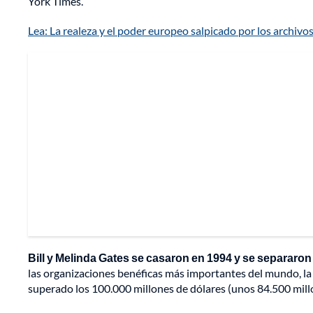
York Times.
Lea: La realeza y el poder europeo salpicado por los archivos
Bill y Melinda Gates se casaron en 1994 y se separaron
las organizaciones benéficas más importantes del mundo, l
superado los 100.000 millones de dólares (unos 84.500 mill