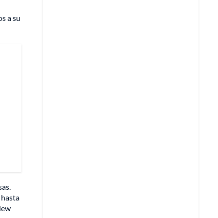
os a su
sas.
 hasta
 New