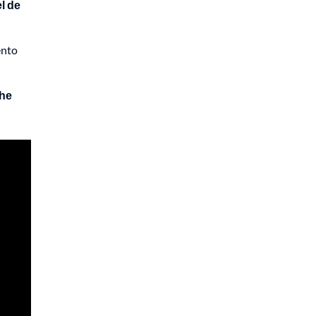
l de
ento
 he