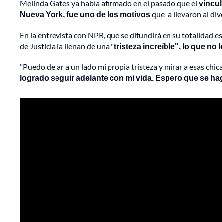
Melinda Gates ya había afirmado en el pasado que el
víncul
Nueva York, fue uno de los motivos
que la llevaron al div
En la entrevista con NPR, que se difundirá en su totalidad 
de Justicia la llenan de una "
tristeza increíble", lo que no 
"Puedo dejar a un lado mi propia tristeza y mirar a esas chi
logrado seguir adelante con mi vida. Espero que se hag