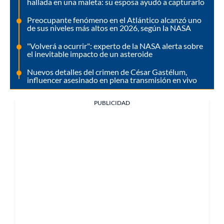
hallada en una maleta: su esposa ayudó a capturarlo
Preocupante fenómeno en el Atlántico alcanzó uno
de sus niveles más altos en 2026, según la NASA
"Volverá a ocurrir": experto de la NASA alerta sobre
el inevitable impacto de un asteroide
Nuevos detalles del crimen de César Gastélum,
influencer asesinado en plena transmisión en vivo
PUBLICIDAD