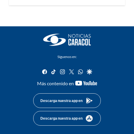
Síguenos en:
facebook
tiktok
instagram
twitter
whatsapp
google
youtube-
Más contenido en
footer
Descarga nuestra app en
Descarga nuestra app en