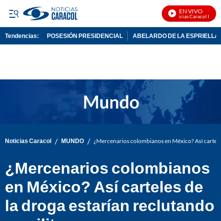
EN VIVO
Noticias Caracol En Viv
Tendencias:
POSESIÓN PRESIDENCIAL
ABELARDO DE LA ESPRIELLA
PUBLICIDAD
/
/
Noticias Caracol
MUNDO
¿Mercenarios colombianos en México? Así carteles
¿Mercenarios colombianos
en México? Así carteles de
la droga estarían reclutando