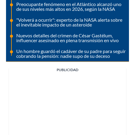
Preocupante fenómeno en el Atlántico alcanzó uno
de sus niveles más altos en 2026, según la NASA
"Volverá a ocurrir": experto de la NASA alerta sobre
el inevitable impacto de un asteroide
Nuevos detalles del crimen de César Gastélum,
influencer asesinado en plena transmisión en vivo
Un hombre guardó el cadáver de su padre para seguir
cobrando la pensión: nadie supo de su deceso
PUBLICIDAD