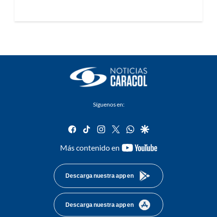
Síguenos en:
facebook
tiktok
instagram
twitter
whatsapp
google
youtube-
Más contenido en
footer
Descarga nuestra app en
Descarga nuestra app en