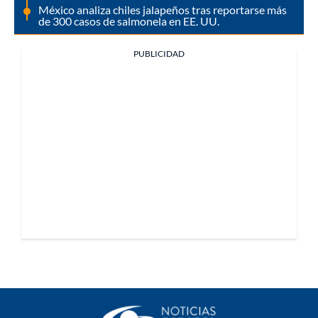
México analiza chiles jalapeños tras reportarse más
de 300 casos de salmonela en EE. UU.
PUBLICIDAD