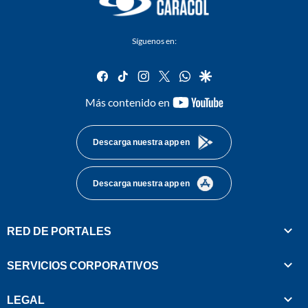
Síguenos en:
facebook
tiktok
instagram
twitter
whatsapp
google
youtube-
Más contenido en
footer
Descarga nuestra app en
Descarga nuestra app en
RED DE PORTALES
SERVICIOS CORPORATIVOS
LEGAL