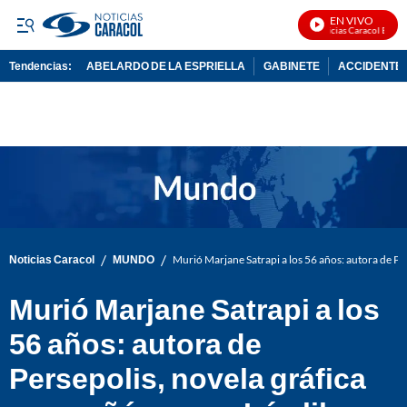
EN VIVO
Noticias Caracol En Viv
Tendencias:
ABELARDO DE LA ESPRIELLA
GABINETE
ACCIDENTE 
PUBLICIDAD
/
/
Noticias Caracol
MUNDO
Murió Marjane Satrapi a los 56 años: autora de Per
Murió Marjane Satrapi a los
56 años: autora de
Persepolis, novela gráfica