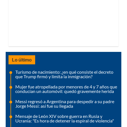
Lo último
Turismo de nacimiento: ¿en qué consiste el decreto
que Trump firmó y limita la inmigración?
Mujer fue atropellada por menores de 4 y 7 años que
conducían un automóvil: quedó gravemente herida
Messi regresó a Argentina para despedir a su padre
Jorge Messi: así fue su llegada
Mensaje de León XIV sobre guerra en Rusia y
Ucrania: "Es hora de detener la espiral de violencia"