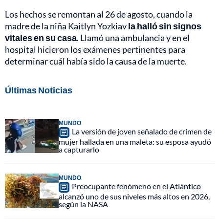
Los hechos se remontan al 26 de agosto, cuando la
madre de la niña Kaitlyn Yozkiav
la halló sin signos
vitales en su casa
. Llamó una ambulancia y en el
hospital hicieron los exámenes pertinentes para
determinar cuál había sido la causa de la muerte.
Últimas Noticias
MUNDO
La versión de joven señalado de crimen de
mujer hallada en una maleta: su esposa ayudó
a capturarlo
MUNDO
Preocupante fenómeno en el Atlántico
alcanzó uno de sus niveles más altos en 2026,
según la NASA