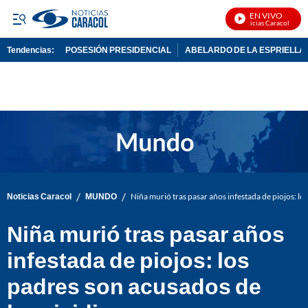
EN VIVO
Noticias Caracol En Viv
Tendencias:
POSESIÓN PRESIDENCIAL
ABELARDO DE LA ESPRIELLA
PUBLICIDAD
/
/
Noticias Caracol
MUNDO
Niña murió tras pasar años infestada de piojos: l
Niña murió tras pasar años
infestada de piojos: los
padres son acusados de