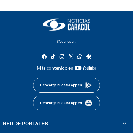
Síguenos en:
facebook
tiktok
instagram
twitter
whatsapp
google
youtube-
Más contenido en
footer
Descarga nuestra app en
Descarga nuestra app en
RED DE PORTALES