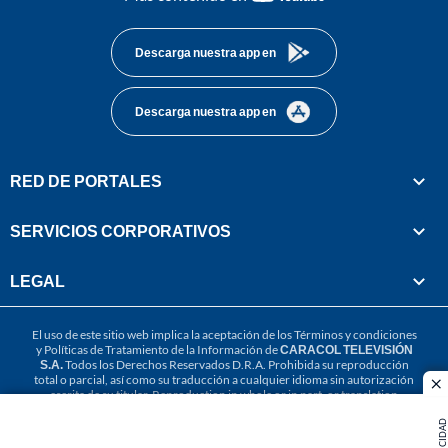
footer
Descarga nuestra app en
Descarga nuestra app en
RED DE PORTALES
SERVICIOS CORPORATIVOS
LEGAL
El uso de este sitio web implica la aceptación de los
Términos y condiciones
y
Políticas de Tratamiento de la Información
de
CARACOL TELEVISIÓN
S.A.
Todos los Derechos Reservados D.R.A. Prohibida su reproducción
total o parcial, así como su traducción a cualquier idioma sin autorización
cl
escrita de su titular. Reproduction in whole or in part, or translation
without written permission is prohibited. All rights reserved 2025.
PUBLICIDAD