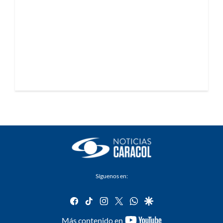
Síguenos en:
facebook
tiktok
instagram
twitter
whatsapp
google
youtube-
Más contenido en