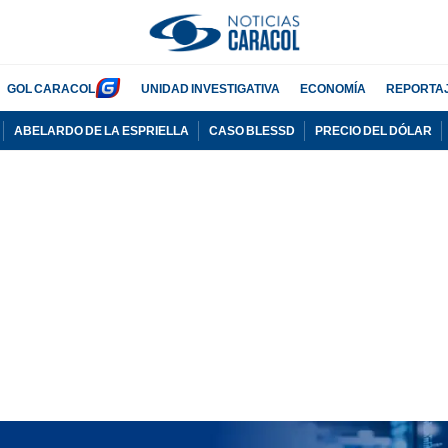
GOL CARACOL
UNIDAD INVESTIGATIVA
ECONOMÍA
REPORTA
ABELARDO DE LA ESPRIELLA
CASO BLESSD
PRECIO DEL DÓLAR
PUBLICIDAD