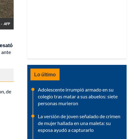
 -
AFP
desató
s ante
Lo último
Adolescente irrumpió armado en su
on, de
colegio tras matar a sus abuelos: siete
personas murieron
La versión de joven señalado de crimen
de mujer hallada en una maleta: su
esposa ayudó a capturarlo