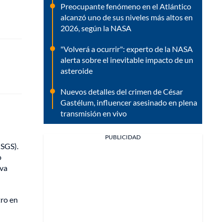
Preocupante fenómeno en el Atlántico
alcanzó uno de sus niveles más altos en
2026, según la NASA
"Volverá a ocurrir": experto de la NASA
alerta sobre el inevitable impacto de un
asteroide
Nuevos detalles del crimen de César
Gastélum, influencer asesinado en plena
transmisión en vivo
PUBLICIDAD
USGS).
o
eva
tro en