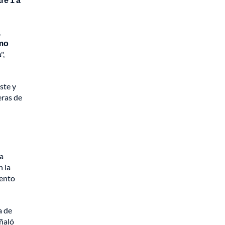
,
omo
",
ste y
eras de
ma
n la
iento
a de
eñaló