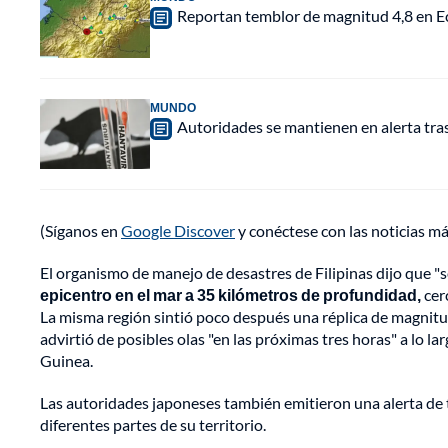
Reportan temblor de magnitud 4,8 en Ec
MUNDO
Autoridades se mantienen en alerta tra
(Síganos en
Google Discover
y conéctese con las noticias m
El organismo de manejo de desastres de Filipinas dijo que "s
epicentro en el mar a 35 kilómetros de profundidad,
cer
La misma región sintió poco después una réplica de magnitud
advirtió de posibles olas "en las próximas tres horas" a lo l
Guinea.
Las autoridades japoneses también emitieron una alerta de t
diferentes partes de su territorio.