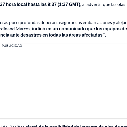
:37 hora local hasta las 9:37 (1:37 GMT),
al advertir que las olas
teras poco profundas deberán asegurar sus embarcaciones y alejar
Ferdinand Marcos,
indicó en un comunicado que los equipos de
ncia ante desastres en todas las áreas afectadas".
PUBLICIDAD
i del Pacífico
alertó de la posibilidad de impacto de olas de ent