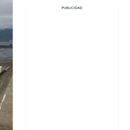
PUBLICIDAD
Facebook
X
Whatsapp
Copiar enlace
Telegram
LinkedIn