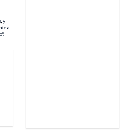
,
y
nte a
o",