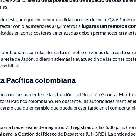
inas.
ndonesia, aunque en menor medida con olas de entre 0,3 y 1 metro
ectar con olas inferiores a 0,3 metros a
lugares tan remotos c
bicadas en zonas costeras amenazadas deben permanecer en alerta
 por tsunami, con olas de hasta un metro en zonas de la costa sure
l sureste de Japón, pidieron además la evacuación de las zonas cost
onesa NHK.
ta Pacífica colombiana
uimiento permanente de la situación. La Dirección General Maríti
toral Pacífico colombiano. No obstante, las autoridades mantiene
toreando cualquier cambio que pueda presentarse en el comportam
ana tras el sismo de magnitud 7,8 registrado a las 6:38 p. m. (hor
al para la Gestión del Riesgo de Desastres (UNGRD). La entidad s