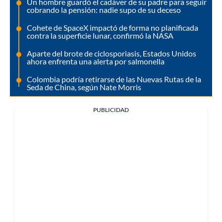
Un hombre guardó el cadáver de su padre para seguir
cobrando la pensión: nadie supo de su deceso
Cohete de SpaceX impactó de forma no planificada
contra la superficie lunar, confirmó la NASA
Aparte del brote de ciclosporiasis, Estados Unidos
ahora enfrenta una alerta por salmonella
Colombia podría retirarse de las Nuevas Rutas de la
Seda de China, según Nate Morris
PUBLICIDAD