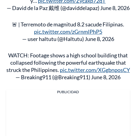
y…
pic.twitter.com/Zycaxp72qT
— David de la Paz 戴维 (@daviddelapaz)
June 8, 2026
🚨 | Terremoto de magnitud 8.2 sacude Filipinas.
pic.twitter.com/zGrnmlPhP5
— user haltutu (@Haltutu)
June 8, 2026
WATCH: Footage shows a high school building that
collapsed following the powerful earthquake that
struck the Philippines.
pic.twitter.com/XGgbnposCY
— Breaking911 (@Breaking911)
June 8, 2026
PUBLICIDAD