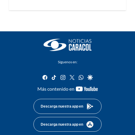
Síguenos en:
facebook
tiktok
instagram
twitter
whatsapp
google
youtube-
Más contenido en
footer
Descarga nuestra app en
Descarga nuestra app en