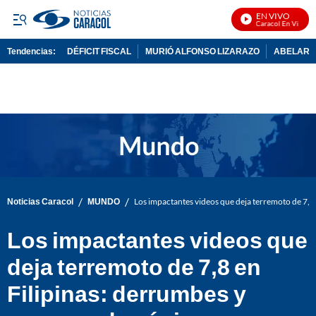
EN VIVO
Noticias Caracol En Vivo
Tendencias:
DÉFICIT FISCAL
MURIÓ ALFONSO LIZARAZO
ABELARDO
PUBLICIDAD
/
/
Noticias Caracol
MUNDO
Los impactantes videos que deja terremoto de 7,8 
Los impactantes videos que
deja terremoto de 7,8 en
Filipinas: derrumbes y