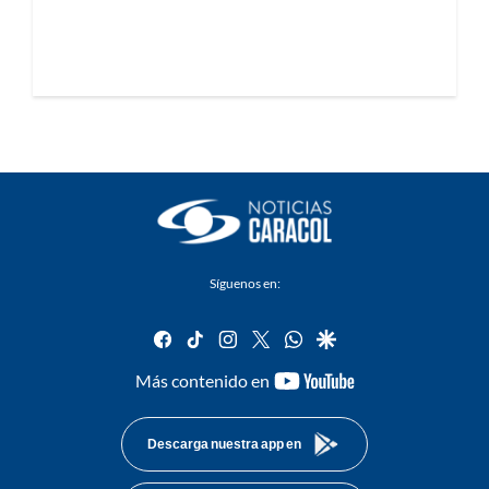
Síguenos en:
facebook
tiktok
instagram
twitter
whatsapp
google
youtube-
Más contenido en
footer
Descarga nuestra app en