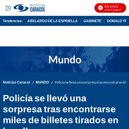
EN VIVO
Noticias Caracol En Viv
Tendencias:
ABELARDO DE LA ESPRIELLA
GABINETE
DONALD TR
PUBLICIDAD
/
/
Noticias Caracol
MUNDO
Policía se llevó una sorpresa tras encontrarse miles 
Policía se llevó una
sorpresa tras encontrarse
miles de billetes tirados en