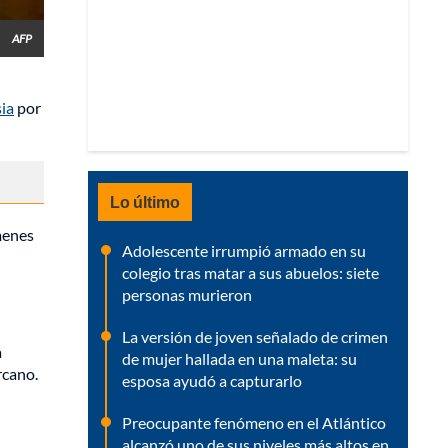
AFP
ia
por
Lo último
ímenes
Adolescente irrumpió armado en su
colegio tras matar a sus abuelos: siete
personas murieron
La versión de joven señalado de crimen
a
de mujer hallada en una maleta: su
rcano.
esposa ayudó a capturarlo
Preocupante fenómeno en el Atlántico
alcanzó uno de sus niveles más altos en