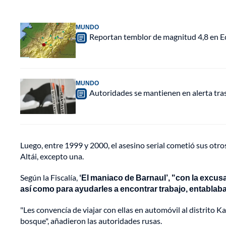
MUNDO
Reportan temblor de magnitud 4,8 en Ec
MUNDO
Autoridades se mantienen en alerta tra
Luego, entre 1999 y 2000, el asesino serial cometió sus otro
Altái, excepto una.
Según la Fiscalía,
‘El maniaco de Barnaul’, "con la excusa
así como para ayudarles a encontrar trabajo, entabla
"Les convencía de viajar con ellas en automóvil al distrito K
bosque", añadieron las autoridades rusas.