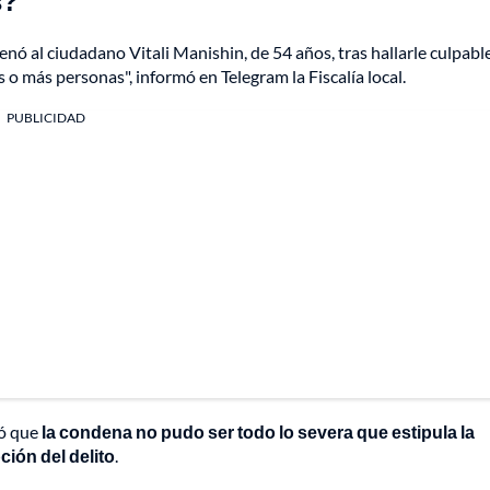
s?
denó al ciudadano Vitali Manishin, de 54 años, tras hallarle culpabl
o más personas", informó en Telegram la Fiscalía local.
PUBLICIDAD
có que
la condena no pudo ser todo lo severa que estipula la
ción del delito
.