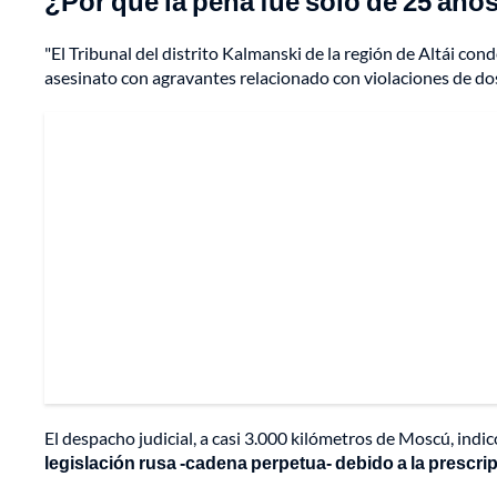
¿Por qué la pena fue solo de 25 año
"El Tribunal del distrito Kalmanski de la región de Altái con
asesinato con agravantes relacionado con violaciones de dos 
El despacho judicial, a casi 3.000 kilómetros de Moscú, indi
legislación rusa -cadena perpetua- debido a la prescrip