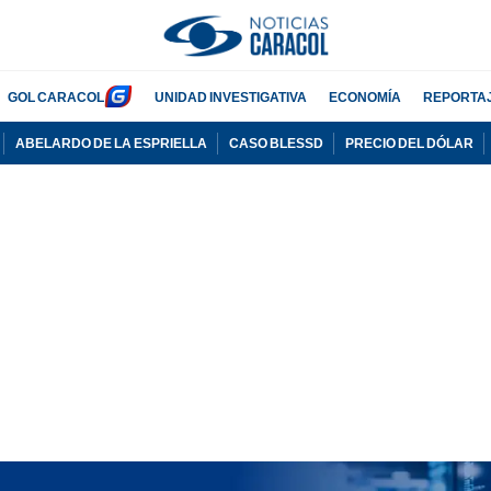
GOL CARACOL
UNIDAD INVESTIGATIVA
ECONOMÍA
REPORTA
ABELARDO DE LA ESPRIELLA
CASO BLESSD
PRECIO DEL DÓLAR
PUBLICIDAD