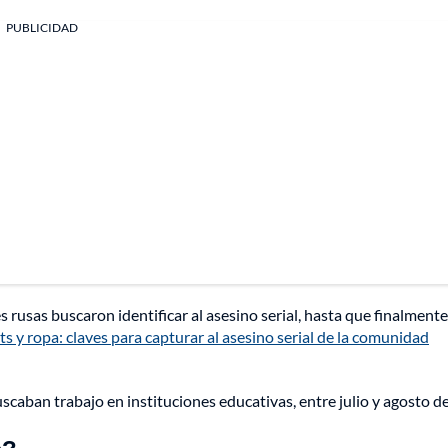
PUBLICIDAD
 rusas buscaron identificar al asesino serial, hasta que finalmente
ts y ropa: claves para capturar al asesino serial de la comunidad
caban trabajo en instituciones educativas, entre julio y agosto d