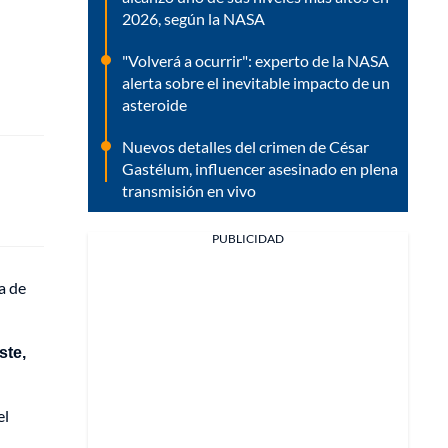
2026, según la NASA
"Volverá a ocurrir": experto de la NASA
alerta sobre el inevitable impacto de un
asteroide
Nuevos detalles del crimen de César
Gastélum, influencer asesinado en plena
transmisión en vivo
PUBLICIDAD
a de
ste,
el