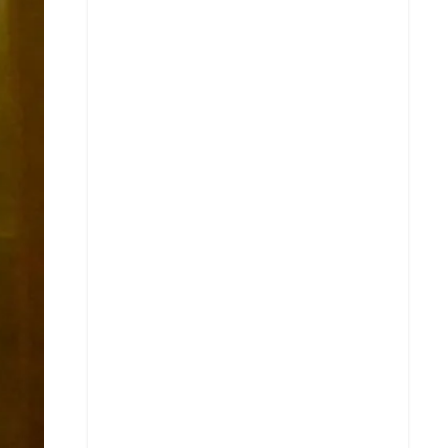
Facebook
X
Whatsapp
Copiar enlace
Telegram
LinkedIn