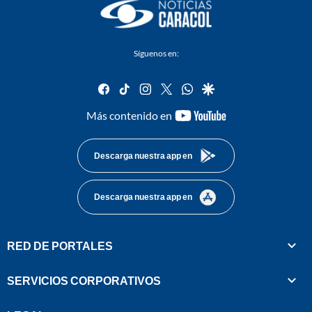
Síguenos en:
facebook
tiktok
instagram
twitter
whatsapp
google
youtube-
Más contenido en
footer
Descarga nuestra app en
Descarga nuestra app en
RED DE PORTALES
SERVICIOS CORPORATIVOS