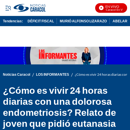
EN VIVO
Noticias Caracol En Vivo
Tendencias:
DÉFICIT FISCAL
MURIÓ ALFONSO LIZARAZO
ABELARDO
PUBLICIDAD
/
/
Noticias Caracol
LOS INFORMANTES
¿Cómo es vivir 24 horas diarias con 
¿Cómo es vivir 24 horas
diarias con una dolorosa
endometriosis? Relato de
joven que pidió eutanasia