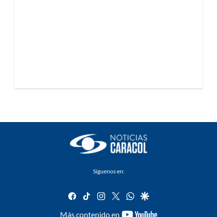
Síguenos en:
facebook
tiktok
instagram
twitter
whatsapp
google
youtube-
Más contenido en