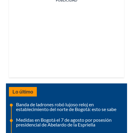
PUBLICIDAD
Lo último
Banda de ladrones robó lujoso reloj en
establecimiento del norte de Bogotá: esto se sabe
Medidas en Bogotá el 7 de agosto por posesión
presidencial de Abelardo de la Espriella