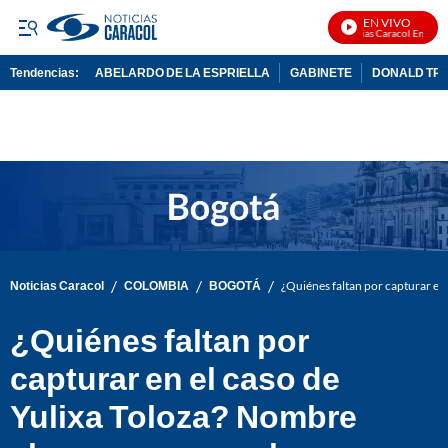
EN VIVO
Noticias Caracol En Vivo
Tendencias:
ABELARDO DE LA ESPRIELLA
GABINETE
DONALD TR
PUBLICIDAD
/
/
/
Noticias Caracol
COLOMBIA
BOGOTÁ
¿Quiénes faltan por capturar en 
¿Quiénes faltan por
capturar en el caso de
Yulixa Toloza? Nombre