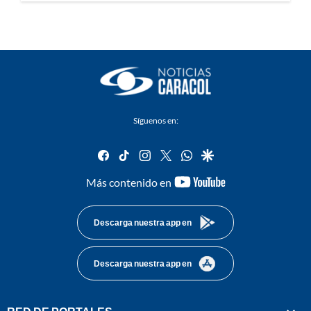
Síguenos en:
facebook
tiktok
instagram
twitter
whatsapp
google
youtube-
Más contenido en
footer
Descarga nuestra app en
Descarga nuestra app en