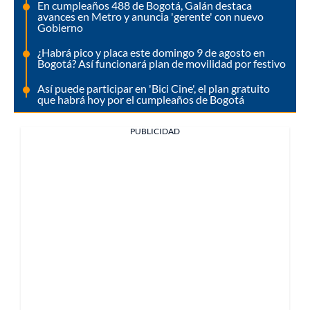
En cumpleaños 488 de Bogotá, Galán destaca
avances en Metro y anuncia 'gerente' con nuevo
Gobierno
¿Habrá pico y placa este domingo 9 de agosto en
Bogotá? Así funcionará plan de movilidad por festivo
Así puede participar en 'Bici Cine', el plan gratuito
que habrá hoy por el cumpleaños de Bogotá
PUBLICIDAD