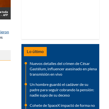
 a toda
 -
AFP
nieron
es
Lo último
Nuevos detalles del crimen de César
Gastélum, influencer asesinado en plena
transmisión en vivo
Un hombre guardó el cadáver de su
padre para seguir cobrando la pensión:
nadie supo de su deceso
Cohete de SpaceX impactó de forma no