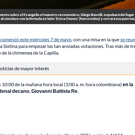
amento sobre el Evangelio el maestro ceremoniero, Diego Ravelli, expulsará del lugar
al cónclave con la fórmula en latín 'Extra Omnes' (fuera todos) y cerrará sus puertas.
co comenzó este miércoles 7 de mayo
, con una misa en la que
se reu
la Sixtina para empezar las tan ansiadas votaciones. Tras más de tr
 de la chimenea de la Capilla.
 noticias de mayor interés
s 10:00 de la mañana hora local (3:00 a. m. hora colombiana)
en la
rdenal decano, Giovanni Battista Re
.