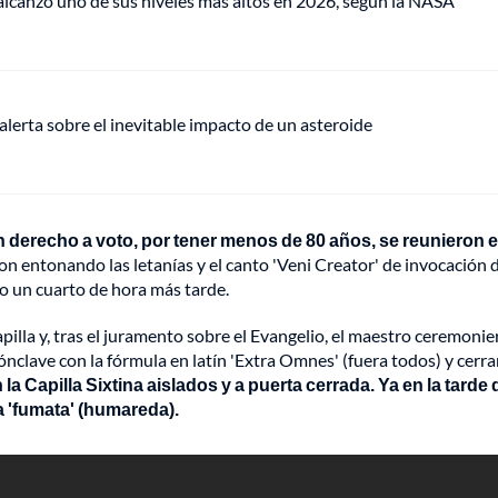
lcanzó uno de sus niveles más altos en 2026, según la NASA
alerta sobre el inevitable impacto de un asteroide
 derecho a voto, por tener menos de 80 años, se reunieron e
ron entonando las letanías y el canto 'Veni Creator' de invocación 
sto un cuarto de hora más tarde.
lla y, tras el juramento sobre el Evangelio, el maestro ceremonie
cónclave con la fórmula en latín 'Extra Omnes' (fuera todos) y cerr
la Capilla Sixtina aislados y a puerta cerrada. Ya en la tarde 
ra 'fumata' (humareda).