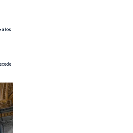
 a los
tecede