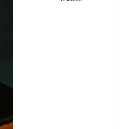
Facebook
X
Whatsapp
Copiar enlace
Telegram
LinkedIn