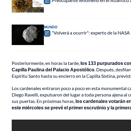
Preocupante fenómeno en el Atlántico a
MUNDO
"Volverá a ocurrir": experto de la NASA 
Posteriormente, en horas la tarde,
los 133 purpurados con
Capilla Paulina del Palacio Apostólico
. Después, desfila
Espíritu Santo hasta su encierro en la Capilla Sixtina, previ
Los cardenales entraron poco a poco en esta monumental capi
Diego Ravelli, expulsaron del lugar a toda persona ajena al 
sus puertas. En próximas horas,
los cardenales votarán en 
este miércoles se prevé el primer escrutinio y la prime