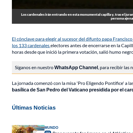
Los cardenales irán entrando en esta monumental capilla y, tras el jur
persona ajena 
El cónclave para elegir al sucesor del difunto papa Francis
los 133 cardenales
electores antes de encerrarse en la Capil
horas desde que inició la primera votación, salió humo negro
Síganos en nuestro
WhatsApp Channel
, para recibir las
La jornada comenzó con la misa 'Pro Eligendo Pontifice' a la
basílica de San Pedro del Vaticano presidida por el ca
Últimas Noticias
MUNDO