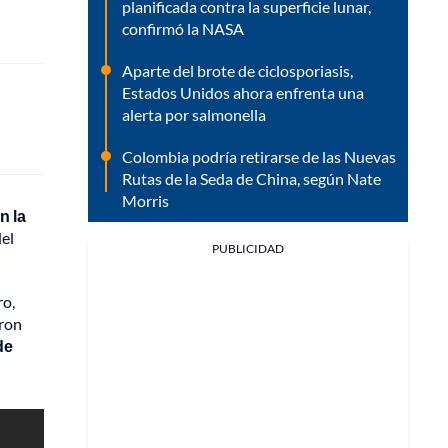
planificada contra la superficie lunar,
confirmó la NASA
Aparte del brote de ciclosporiasis,
Estados Unidos ahora enfrenta una
alerta por salmonella
Colombia podría retirarse de las Nuevas
Rutas de la Seda de China, según Nate
Morris
n la
del
PUBLICIDAD
ro,
aron
de