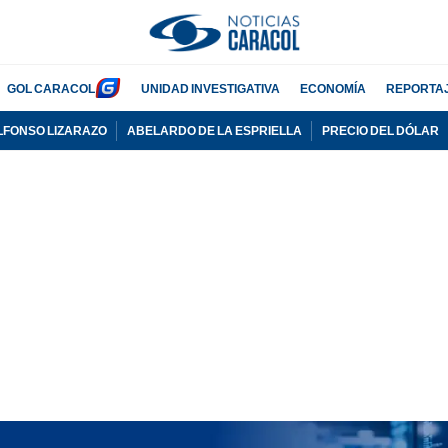
GOL CARACOL
UNIDAD INVESTIGATIVA
ECONOMÍA
REPORTA
LFONSO LIZARAZO
ABELARDO DE LA ESPRIELLA
PRECIO DEL DÓLAR
PUBLICIDAD