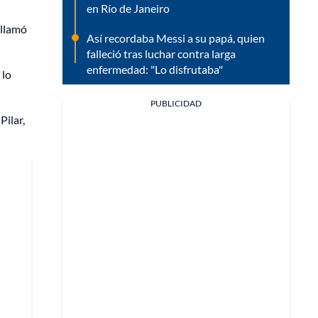
en Río de Janeiro
 llamó
Así recordaba Messi a su papá, quien
falleció tras luchar contra larga
enfermedad: "Lo disfrutaba"
 lo
PUBLICIDAD
Pilar,