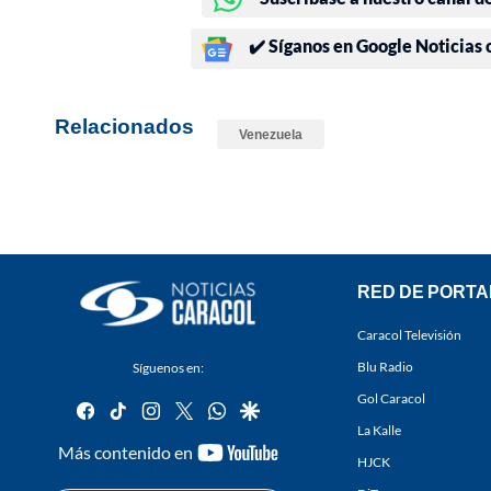
✔️ Síganos en Google Noticias
Relacionados
Venezuela
RED DE PORTA
Caracol Televisión
Blu Radio
Síguenos en:
Gol Caracol
facebook
tiktok
instagram
twitter
whatsapp
google
La Kalle
youtube-
Más contenido en
HJCK
footer