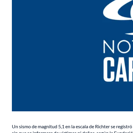
Un sismo de magnitud 5,1 en la escala de Richter se registró
sin que se informara de víctimas ni daños, según la Fundaci