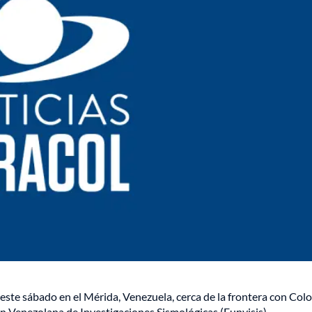
 este sábado en el Mérida, Venezuela, cerca de la frontera con Col
ón Venezolana de Investigaciones Sismológicas (Funvisis).