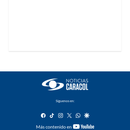
Síguenos en:
facebook
tiktok
instagram
twitter
whatsapp
google
youtube-
Más contenido en