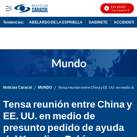
EN VIVO
Noticias Caracol En Vivo
Tendencias:
ABELARDO DE LA ESPRIELLA
GABINETE
ACCIDENTE 
PUBLICIDAD
/
/
Noticias Caracol
MUNDO
Tensa reunión entre China y EE. UU. en medio de 
Tensa reunión entre China y
EE. UU. en medio de
presunto pedido de ayuda