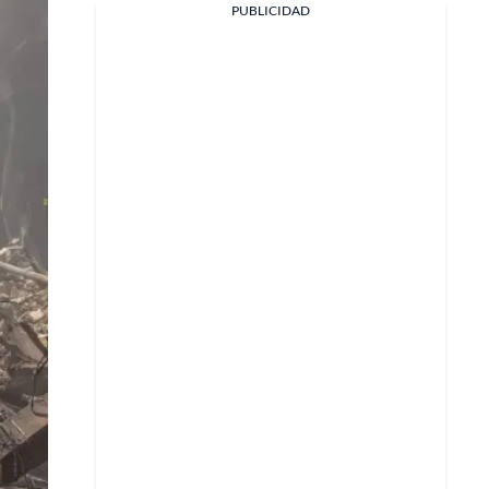
PUBLICIDAD
Facebook
X
Whatsapp
Copiar enlace
Telegram
LinkedIn