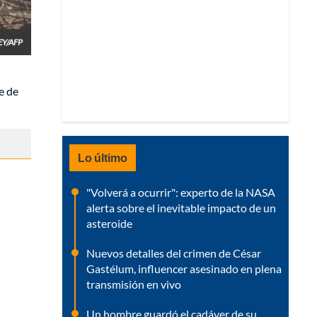
EY/AFP
e de
Lo último
"Volverá a ocurrir": experto de la NASA
alerta sobre el inevitable impacto de un
asteroide
Nuevos detalles del crimen de César
Gastélum, influencer asesinado en plena
transmisión en vivo
Un hombre guardó el cadáver de su