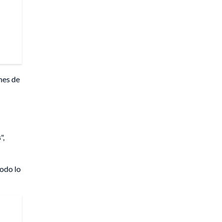
nes de
s
",
todo lo