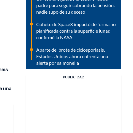
padre para seguir cobrando la pensión:
nadie supo de su deceso
Cohete de SpaceX impactó de forma no
planificada contra la superficie lunar,
confirmó la NASA
Aparte del brote de ciclosporiasis,
Estados Unidos ahora enfrenta una
alerta por salmonella
seis
PUBLICIDAD
de una