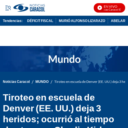
EN VIVO
Noticias Caracol En Vivo
Tendencias:
DÉFICIT FISCAL
MURIÓ ALFONSO LIZARAZO
ABELARDO
PUBLICIDAD
/
/
Noticias Caracol
MUNDO
Tiroteo en escuela de Denver (EE. UU.) deja 3 heri
Tiroteo en escuela de
Denver (EE. UU.) deja 3
heridos; ocurrió al tiempo