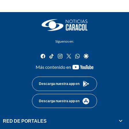
Síguenos en:
facebook
tiktok
instagram
twitter
whatsapp
google
youtube-
Más contenido en
footer
Descarga nuestra app en
Descarga nuestra app en
RED DE PORTALES