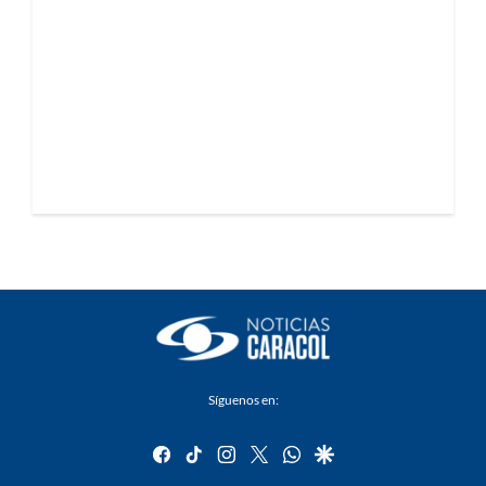
Síguenos en:
facebook
tiktok
instagram
twitter
whatsapp
google