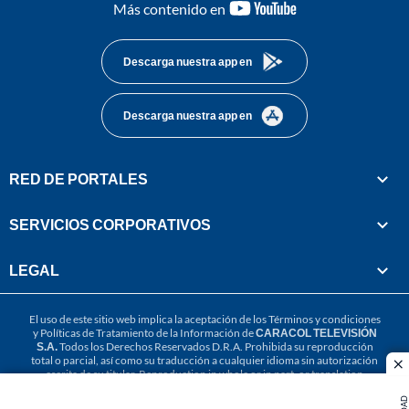
youtube-
Más contenido en
footer
Descarga nuestra app en
Descarga nuestra app en
RED DE PORTALES
SERVICIOS CORPORATIVOS
LEGAL
El uso de este sitio web implica la aceptación de los
Términos y condiciones
y
Políticas de Tratamiento de la Información
de
CARACOL TELEVISIÓN
S.A.
Todos los Derechos Reservados D.R.A. Prohibida su reproducción
total o parcial, así como su traducción a cualquier idioma sin autorización
cl
escrita de su titular. Reproduction in whole or in part, or translation
without written permission is prohibited. All rights reserved 2025.