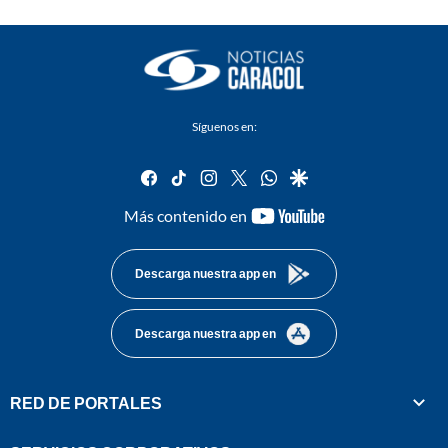
Síguenos en:
facebook
tiktok
instagram
twitter
whatsapp
google
youtube-
Más contenido en
footer
Descarga nuestra app en
Descarga nuestra app en
RED DE PORTALES