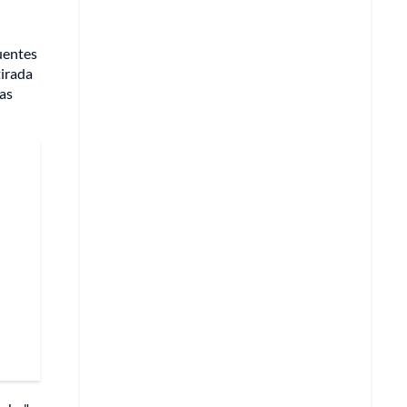
uentes
tirada
ias