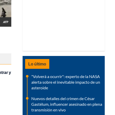
AFP
Lo último
trar y
"Volverá a ocurrir": experto de la NASA
alerta sobre el inevitable impacto de un
asteroide
Nuevos detalles del crimen de César
Gastélum, influencer asesinado en plena
transmisión en vivo