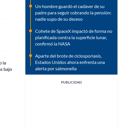
Un hombre guardó el cadáver de su
padre para seguir cobrando la pensión:
nadie supo de su deceso
Cohete de SpaceX impactó de forma no
planificada contra la superficie lunar,
confirmó la NASA
Aparte del brote de ciclosporiasis,
Estados Unidos ahora enfrenta una
 la
alerta por salmonella
as bajo
PUBLICIDAD