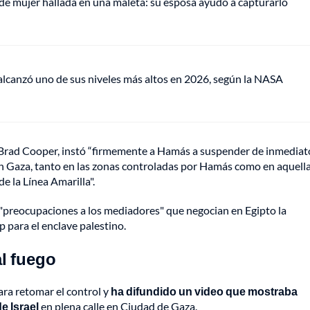
de mujer hallada en una maleta: su esposa ayudó a capturarlo
lcanzó uno de sus niveles más altos en 2026, según la NASA
Brad Cooper, instó “firmemente a Hamás a suspender de inmediato
s en Gaza, tanto en las zonas controladas por Hamás como en aquell
e la Línea Amarilla".
preocupaciones a los mediadores" que negocian en Egipto la
para el enclave palestino.
al fuego
ra retomar el control y
ha difundido un video que mostraba
e Israel
en plena calle en Ciudad de Gaza.