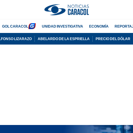
GOL CARACOL
UNIDAD INVESTIGATIVA
ECONOMÍA
REPORTA
LFONSO LIZARAZO
ABELARDO DE LA ESPRIELLA
PRECIO DEL DÓLAR
PUBLICIDAD