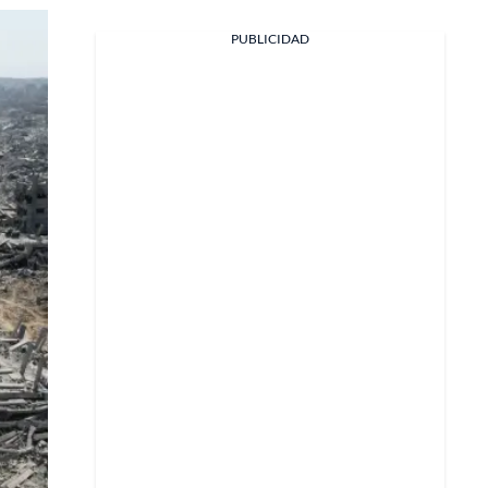
Facebook
PUBLICIDAD
X
Whatsapp
Copiar enlace
Telegram
LinkedIn