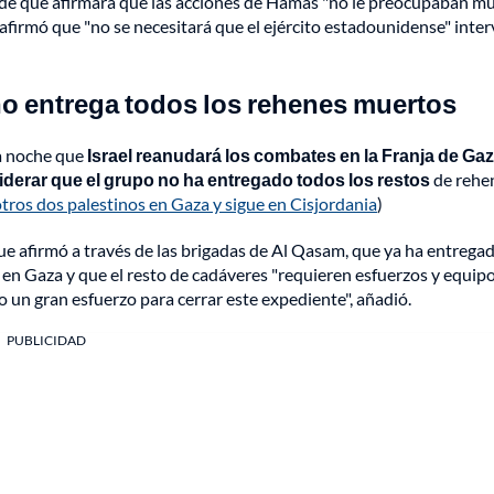
de que afirmara que las acciones de Hamás "no le preocupaban mu
 afirmó que "no se necesitará que el ejército estadounidense" inte
 no entrega todos los rehenes muertos
la noche que
Israel reanudará los combates en la Franja de Gaz
iderar que el grupo no ha entregado todos los restos
de rehe
 otros dos palestinos en Gaza y sigue en Cisjordania
)
que afirmó a través de las brigadas de Al Qasam, que ya ha entrega
en Gaza y que el resto de cadáveres "requieren esfuerzos y equip
 un gran esfuerzo para cerrar este expediente", añadió.
PUBLICIDAD