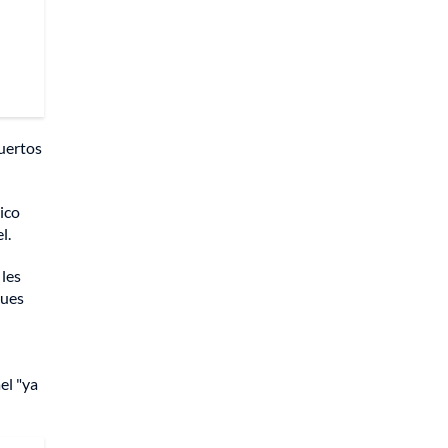
muertos
ico
l.
 les
ques
el "ya