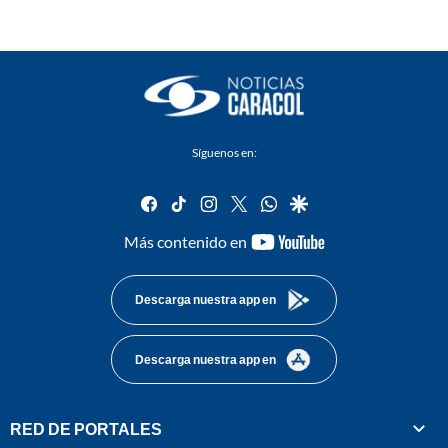
Síguenos en:
facebook
tiktok
instagram
twitter
whatsapp
google
youtube-
Más contenido en
footer
Descarga nuestra app en
Descarga nuestra app en
RED DE PORTALES