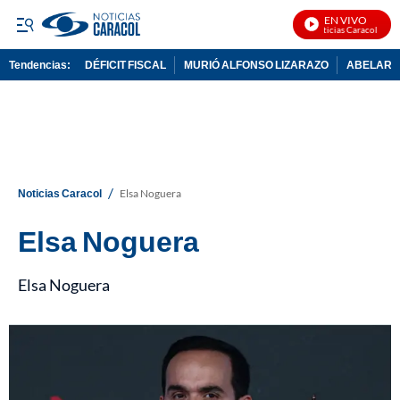
EN VIVO
Noticias Caracol En Vi
Tendencias:
DÉFICIT FISCAL
MURIÓ ALFONSO LIZARAZO
ABELARDO
PUBLICIDAD
/
Noticias Caracol
Elsa Noguera
Elsa Noguera
Elsa Noguera