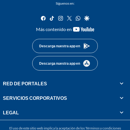
Síguenos en:
facebook
tiktok
instagram
twitter
whatsapp
google
youtube-
Más contenido en
footer
Descarga nuestra app en
Descarga nuestra app en
RED DE PORTALES
SERVICIOS CORPORATIVOS
LEGAL
El uso de este sitio web implica la aceptación de los
Términos y condiciones