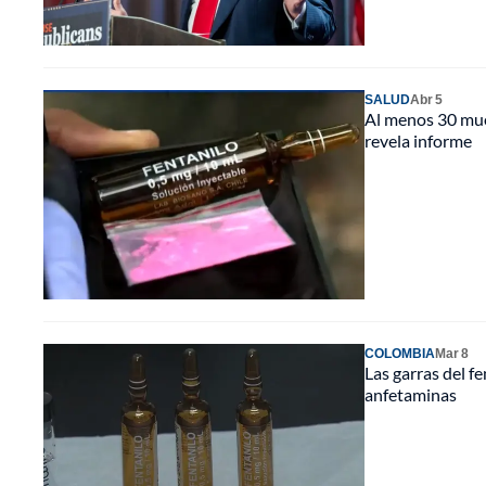
SALUD
Abr 5
Al menos 30 mue
revela informe
COLOMBIA
Mar 8
Las garras del f
anfetaminas