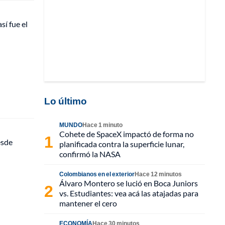
sí fue el
Lo último
MUNDO
Hace 1 minuto
Cohete de SpaceX impactó de forma no
esde
planificada contra la superficie lunar,
confirmó la NASA
Colombianos en el exterior
Hace 12 minutos
Álvaro Montero se lució en Boca Juniors
vs. Estudiantes: vea acá las atajadas para
mantener el cero
ECONOMÍA
Hace 30 minutos