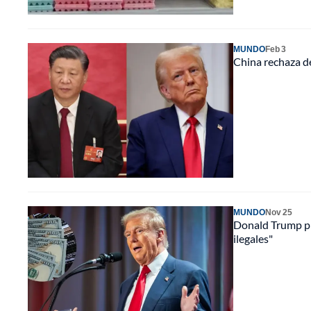
MUNDO
Feb 3
China rechaza d
MUNDO
Nov 25
Donald Trump pr
ilegales"