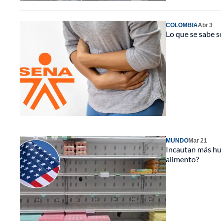
COLOMBIA
Abr 3
Lo que se sabe s
MUNDO
Mar 21
Incautan más hue
alimento?