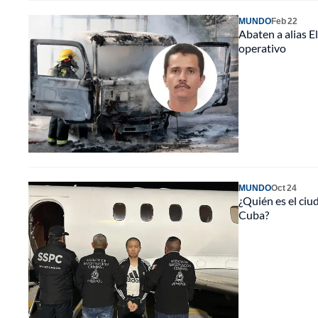
MUNDO
Feb 22
Abaten a alias E
operativo
MUNDO
Oct 24
¿Quién es el ciu
Cuba?