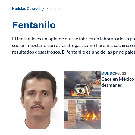
/
Noticias Caracol
Fentanilo
Fentanilo
El fentanilo es un opioide que se fabrica en laboratorios a p
suelen mezclarlo con otras drogas, como heroína, cocaína o
resultados desastrosos. El fentanilo es una de las principal
MUNDO
Feb 22
Caos en México t
desmanes