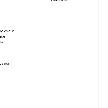
llo es que
ejar
s.
os por