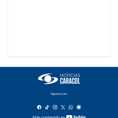
Síguenos en:
facebook
tiktok
instagram
twitter
whatsapp
google
youtube-
Más contenido en