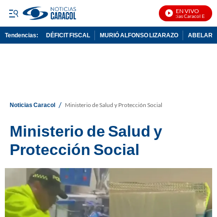
EN VIVO
Noticias Caracol En Vivo
Tendencias:
DÉFICIT FISCAL
MURIÓ ALFONSO LIZARAZO
ABELARDO
PUBLICIDAD
/
Noticias Caracol
Ministerio de Salud y Protección Social
Ministerio de Salud y
Protección Social