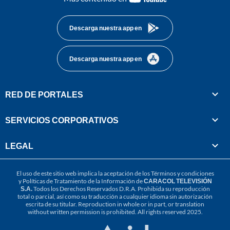
footer
Descarga nuestra app en
Descarga nuestra app en
RED DE PORTALES
SERVICIOS CORPORATIVOS
LEGAL
El uso de este sitio web implica la aceptación de los
Términos y condiciones
y
Políticas de Tratamiento de la Información
de
CARACOL TELEVISIÓN
S.A.
Todos los Derechos Reservados D.R.A. Prohibida su reproducción
total o parcial, así como su traducción a cualquier idioma sin autorización
escrita de su titular. Reproduction in whole or in part, or translation
without written permission is prohibited. All rights reserved 2025.