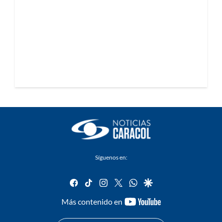
Síguenos en:
facebook
tiktok
instagram
twitter
whatsapp
google
youtube-
Más contenido en
footer