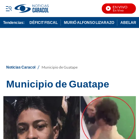
EN VIVO
Not
Tendencias:
DÉFICIT FISCAL
MURIÓ ALFONSO LIZARAZO
ABELARDO
PUBLICIDAD
/
Noticias Caracol
Municipio de Guatape
Municipio de Guatape