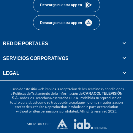
Descarga nuestra app en
Descarga nuestra app en
RED DE PORTALES
SERVICIOS CORPORATIVOS
LEGAL
El uso de este sitio web implica la aceptación de los
Términos y condiciones
y
Políticas de Tratamiento de la Información
de
CARACOL TELEVISIÓN
S.A.
Todos los Derechos Reservados D.R.A. Prohibida su reproducción
total o parcial, así como su traducción a cualquier idioma sin autorización
escrita de su titular. Reproduction in whole or in part, or translation
without written permission is prohibited. All rights reserved 2025.
MIEMBRO DE: