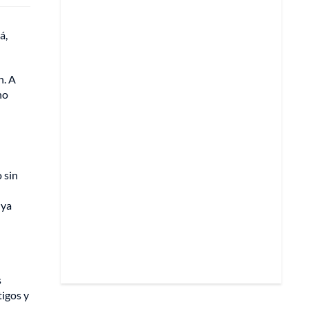
á,
n. A
ho
 sin
 ya
s
igos y