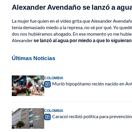
Alexander Avendaño se lanzó a agua
La mujer fue quien en el video grita que Alexander Avendaño
tenía demasiado miedo a la represa, no sé por qué. Yo quedé
dos nos hubiéramos ahogado. En ese momento yo me hubiera p
Alexander
se lanzó al agua por miedo a que lo siguiera
Últimas Noticias
COLOMBIA
Murió hipopótamo recién nacido en Anti
COLOMBIA
Caracol recibió política para prevención