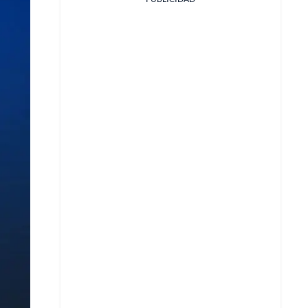
Facebook
X
Whatsapp
Copiar enlace
Telegram
LinkedIn