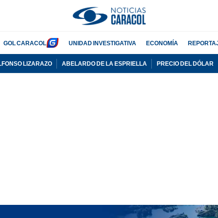
GOL CARACOL
UNIDAD INVESTIGATIVA
ECONOMÍA
REPORTA
LFONSO LIZARAZO
ABELARDO DE LA ESPRIELLA
PRECIO DEL DÓLAR
PUBLICIDAD