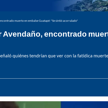
encontrado muerto en embalse Guatapé: "Se sintió acorralado"
er Avendaño, encontrado muer
señaló quiénes tendrían que ver con la fatídica muerte