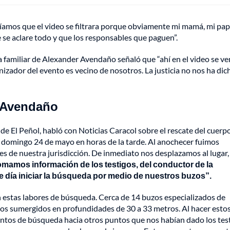
íamos que el video se filtrara porque obviamente mi mamá, mi pap
e se aclare todo y que los responsables que paguen”.
a familiar de Alexander Avendaño señaló que “ahí en el video se ve
nizador del evento es vecino de nosotros. La justicia no nos ha dic
r Avendaño
 El Peñol, habló con Noticias Caracol sobre el rescate del cuerpo
l domingo 24 de mayo en horas de la tarde. Al anochecer fuimos
es de nuestra jurisdicción. De inmediato nos desplazamos al lugar,
omamos información de los testigos, del conductor de la
 día iniciar la búsqueda por medio de nuestros buzos”.
 estas labores de búsqueda. Cerca de 14 buzos especializados de
os sumergidos en profundidades de 30 a 33 metros. Al hacer esto
tos de búsqueda hacia otros puntos que nos habían dado los test