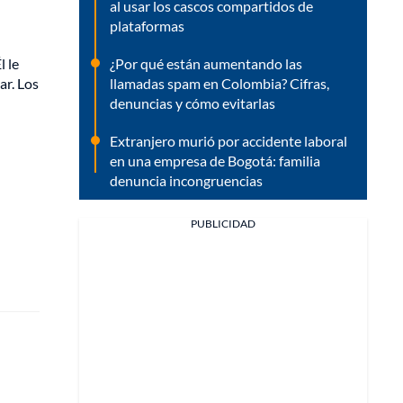
al usar los cascos compartidos de
plataformas
¿Por qué están aumentando las
l le
llamadas spam en Colombia? Cifras,
ar. Los
denuncias y cómo evitarlas
Extranjero murió por accidente laboral
en una empresa de Bogotá: familia
denuncia incongruencias
PUBLICIDAD