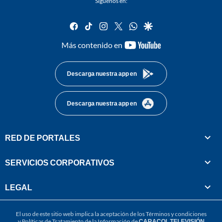
Síguenos en:
facebook
tiktok
instagram
twitter
whatsapp
google
youtube-
Más contenido en
footer
Descarga nuestra app en
Descarga nuestra app en
RED DE PORTALES
SERVICIOS CORPORATIVOS
LEGAL
El uso de este sitio web implica la aceptación de los
Términos y condiciones
y
Políticas de Tratamiento de la Información
de
CARACOL TELEVISIÓN