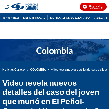
EN VIVO
Noticias Caracol En Vivo
Tendencias:
DÉFICIT FISCAL
MURIÓ ALFONSO LIZARAZO
ABELARDO
PUBLICIDAD
/
/
Noticias Caracol
COLOMBIA
Video revela nuevos detalles del caso del jov
Video revela nuevos
detalles del caso del joven
que murió en El Peñol-