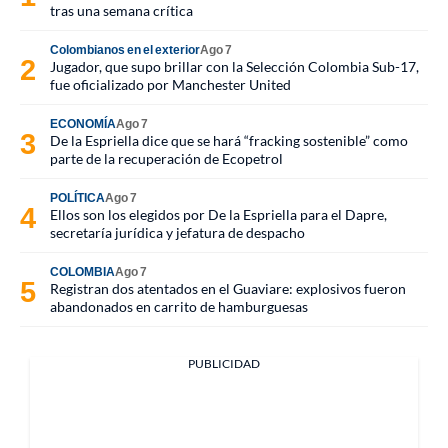
tras una semana crítica
Colombianos en el exterior
Ago 7
Jugador, que supo brillar con la Selección Colombia Sub-17,
fue oficializado por Manchester United
ECONOMÍA
Ago 7
De la Espriella dice que se hará “fracking sostenible” como
parte de la recuperación de Ecopetrol
POLÍTICA
Ago 7
Ellos son los elegidos por De la Espriella para el Dapre,
secretaría jurídica y jefatura de despacho
COLOMBIA
Ago 7
Registran dos atentados en el Guaviare: explosivos fueron
abandonados en carrito de hamburguesas
PUBLICIDAD