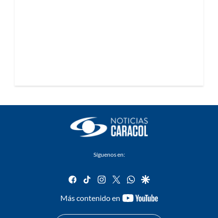
Síguenos en:
facebook
tiktok
instagram
twitter
whatsapp
google
youtube-
Más contenido en
footer