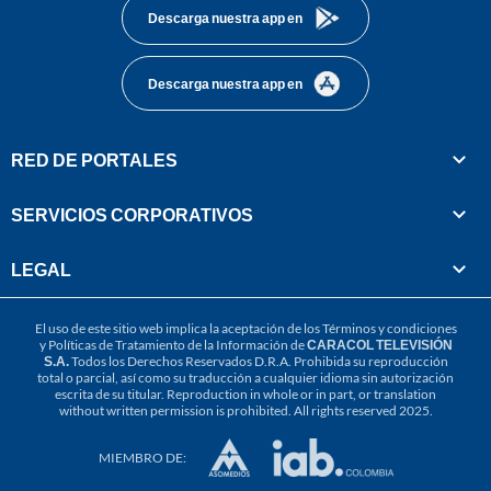
Descarga nuestra app en
Descarga nuestra app en
RED DE PORTALES
SERVICIOS CORPORATIVOS
LEGAL
El uso de este sitio web implica la aceptación de los
Términos y condiciones
y
Políticas de Tratamiento de la Información
de
CARACOL TELEVISIÓN
S.A.
Todos los Derechos Reservados D.R.A. Prohibida su reproducción
total o parcial, así como su traducción a cualquier idioma sin autorización
escrita de su titular. Reproduction in whole or in part, or translation
without written permission is prohibited. All rights reserved 2025.
MIEMBRO DE: