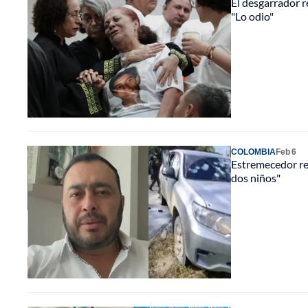
El desgarrador r
"Lo odio"
COLOMBIA
Feb 6
Estremecedor rel
dos niños"