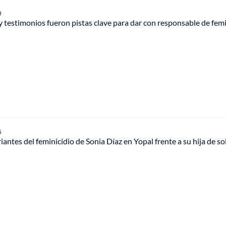
9
 y testimonios fueron pistas clave para dar con responsable de femi
6
iantes del feminicidio de Sonia Díaz en Yopal frente a su hija de so