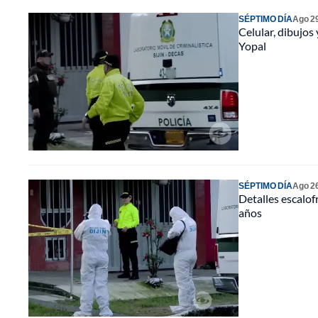
SÉPTIMO DÍA
Ago 2
Celular, dibujos
Yopal
SÉPTIMO DÍA
Ago 2
Detalles escalofr
años