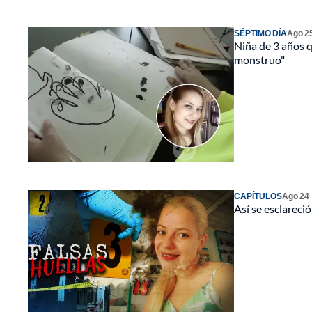
SÉPTIMO DÍA
Ago 2
Niña de 3 años q
monstruo"
CAPÍTULOS
Ago 24
Así se esclareci