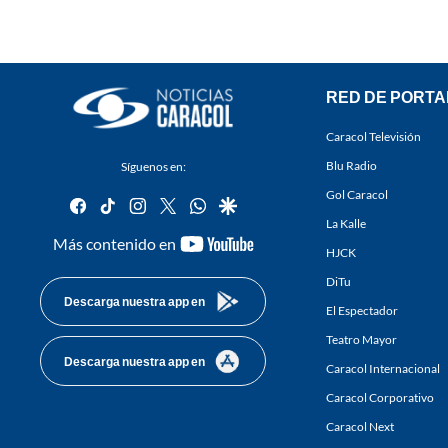
RED DE PORTA
Caracol Televisión
Blu Radio
Síguenos en:
Gol Caracol
facebook
tiktok
instagram
twitter
whatsapp
google
La Kalle
youtube-
Más contenido en
HJCK
footer
DiTu
Descarga nuestra app en
El Espectador
Teatro Mayor
Descarga nuestra app en
Caracol Internacional
Caracol Corporativo
Caracol Next