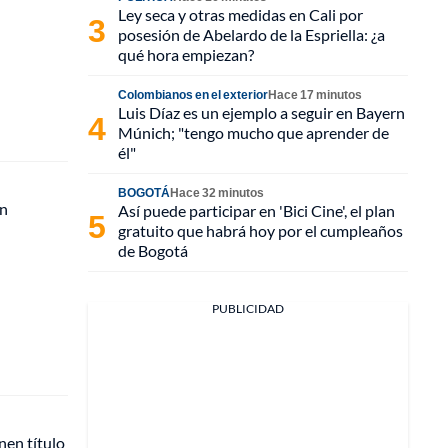
Ley seca y otras medidas en Cali por
posesión de Abelardo de la Espriella: ¿a
qué hora empiezan?
Colombianos en el exterior
Hace 17 minutos
Luis Díaz es un ejemplo a seguir en Bayern
Múnich; "tengo mucho que aprender de
él"
BOGOTÁ
Hace 32 minutos
en
Así puede participar en 'Bici Cine', el plan
gratuito que habrá hoy por el cumpleaños
de Bogotá
PUBLICIDAD
nen título