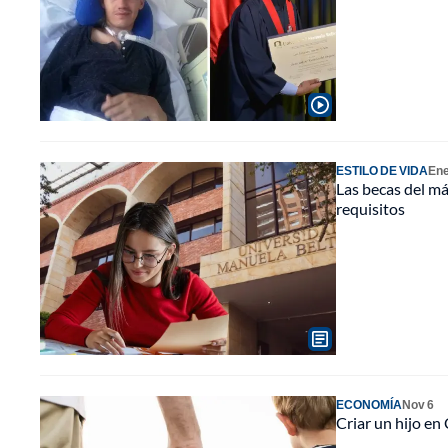
ESTILO DE VIDA
Ene
Las becas del m
requisitos
ECONOMÍA
Nov 6
Criar un hijo en