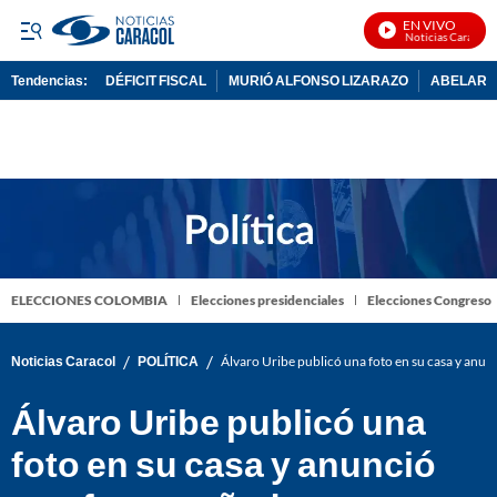
EN VIVO
Noticias Caracol En
Tendencias:
DÉFICIT FISCAL
MURIÓ ALFONSO LIZARAZO
ABELARDO
PUBLICIDAD
ELECCIONES COLOMBIA
Elecciones presidenciales
Elecciones Congreso
/
/
Noticias Caracol
POLÍTICA
Álvaro Uribe publicó una foto en su casa y anu
Álvaro Uribe publicó una
foto en su casa y anunció