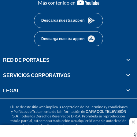
youtube-
Más contenido en
footer
Descarga nuestra app en
Descarga nuestra app en
RED DE PORTALES
SERVICIOS CORPORATIVOS
LEGAL
El uso de este sitio web implica la aceptación de los
Términos y condiciones
y
Políticas de Tratamiento de la Información
de
CARACOL TELEVISIÓN
S.A.
Todos los Derechos Reservados D.R.A. Prohibida su reproducción
total o parcial, así como su traducción a cualquier idioma sin autorización
cl
escrita de su titular. Reproduction in whole or in part, or translation
without written permission is prohibited. All rights reserved 2025.