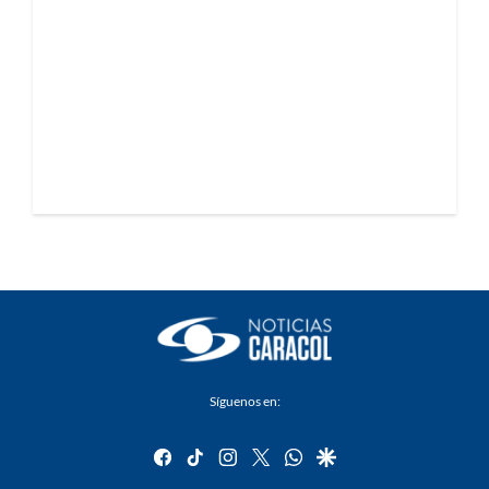
Síguenos en:
facebook
tiktok
instagram
twitter
whatsapp
google