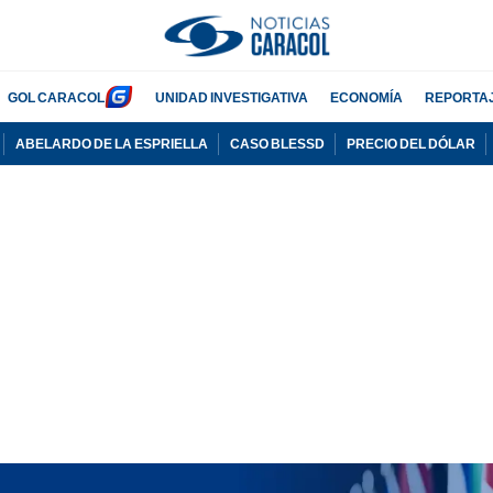
GOL CARACOL
UNIDAD INVESTIGATIVA
ECONOMÍA
REPORTA
ABELARDO DE LA ESPRIELLA
CASO BLESSD
PRECIO DEL DÓLAR
PUBLICIDAD