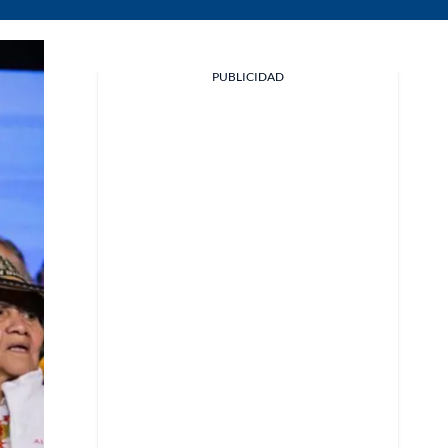
PUBLICIDAD
Facebook
X
Whatsapp
Copiar enlace
Telegram
LinkedIn