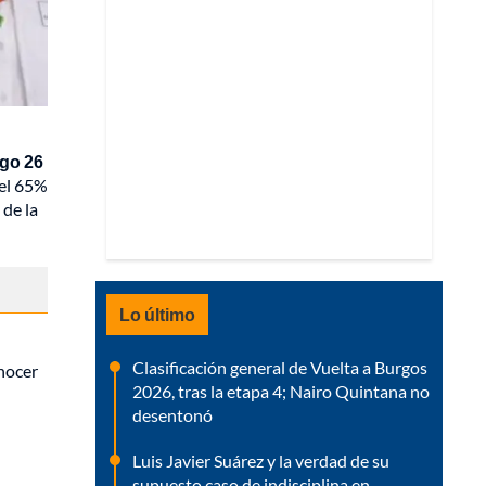
ngo 26
 el 65%
 de la
Lo último
Clasificación general de Vuelta a Burgos
onocer
2026, tras la etapa 4; Nairo Quintana no
desentonó
Luis Javier Suárez y la verdad de su
supuesto caso de indisciplina en