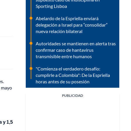
Sporting Lisboa
Abelardo de la Espriella enviará
delegación a Israel para “consolidar”
nueva relación bilateral
Autoridades se mantienen en alerta tras
confirmar caso de hantavirus
transmisible entre humanos
"Comienza el verdadero desafío:
cumplirle a Colombia": De la Espriella
s.
horas antes de su posesión
de mayo
PUBLICIDAD
 y 1,5