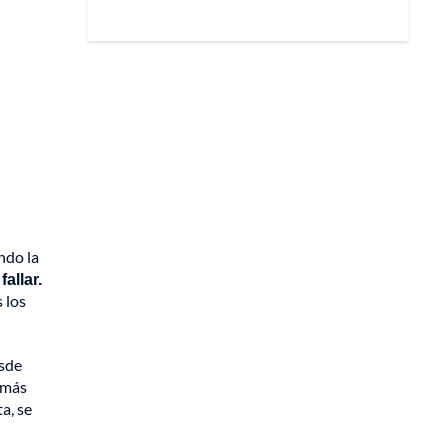
ndo la
fallar.
 los
esde
 más
a, se