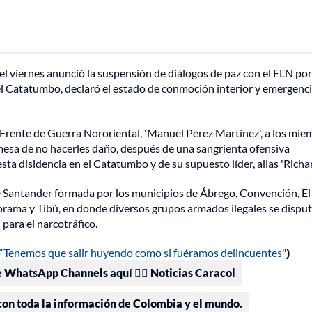
l viernes anunció la suspensión de diálogos de paz con el ELN por
el Catatumbo, declaró el estado de conmoción interior y emergenc
el Frente de Guerra Nororiental, 'Manuel Pérez Martínez', a los mi
romesa de no hacerles daño, después de una sangrienta ofensiva
sta disidencia en el Catatumbo y de su supuesto líder, alias 'Richar
 Santander formada por los municipios de Ábrego, Convención, El
Teorama y Tibú, en donde diversos grupos armados ilegales se disput
 para el narcotráfico.
“Tenemos que salir huyendo como si fuéramos delincuentes"
)
e WhatsApp Channels aquí 👉🏻 Noticias Caracol
 con toda la información de Colombia y el mundo.