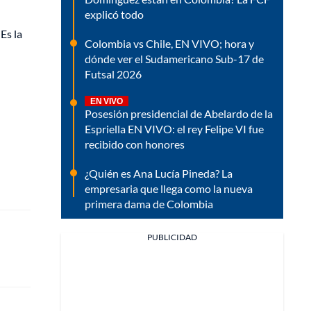
explicó todo
Es la
Colombia vs Chile, EN VIVO; hora y
dónde ver el Sudamericano Sub-17 de
Futsal 2026
EN VIVO
Posesión presidencial de Abelardo de la
Espriella EN VIVO: el rey Felipe VI fue
recibido con honores
¿Quién es Ana Lucía Pineda? La
empresaria que llega como la nueva
primera dama de Colombia
PUBLICIDAD