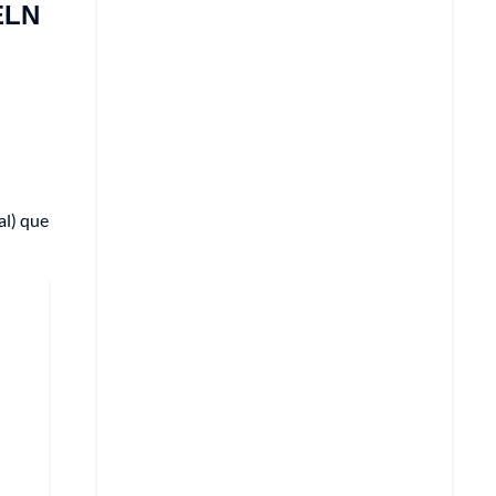
 ELN
al) que