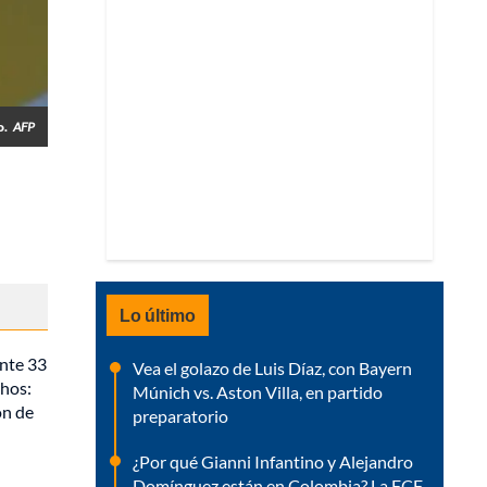
o.
AFP
Lo último
ente 33
Vea el golazo de Luis Díaz, con Bayern
chos:
Múnich vs. Aston Villa, en partido
ón de
preparatorio
¿Por qué Gianni Infantino y Alejandro
Domínguez están en Colombia? La FCF