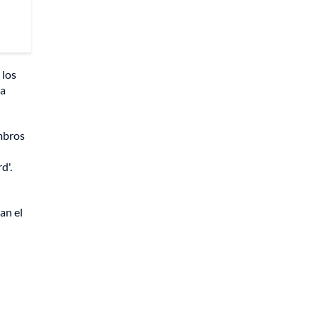
 los
ia
embros
d'.
an el