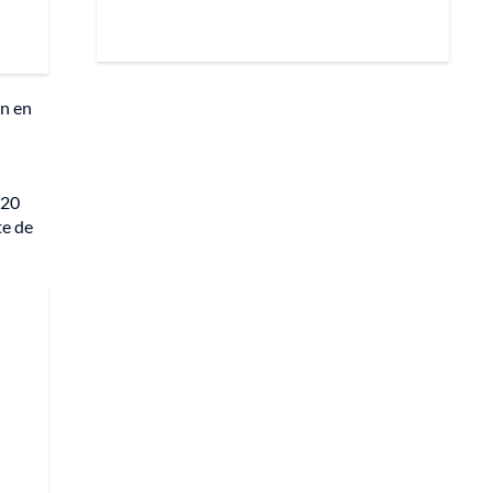
ón en
 20
te de