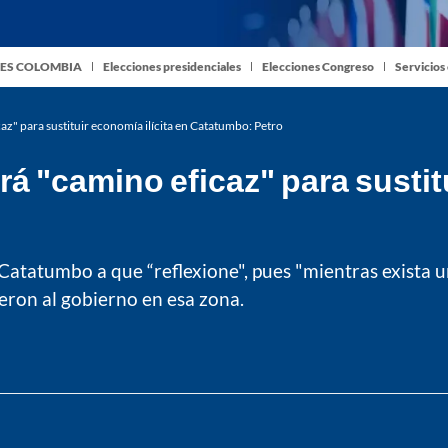
ES COLOMBIA
Elecciones presidenciales
Elecciones Congreso
Servicios
z" para sustituir economía ilícita en Catatumbo: Petro
á "camino eficaz" para sustitu
 Catatumbo a que “reflexione", pues "mientras exista 
ron al gobierno en esa zona.