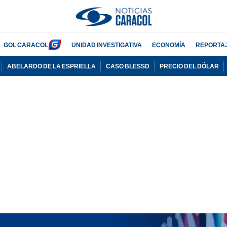
GOL CARACOL
UNIDAD INVESTIGATIVA
ECONOMÍA
REPORTA
ABELARDO DE LA ESPRIELLA
CASO BLESSD
PRECIO DEL DÓLAR
PUBLICIDAD