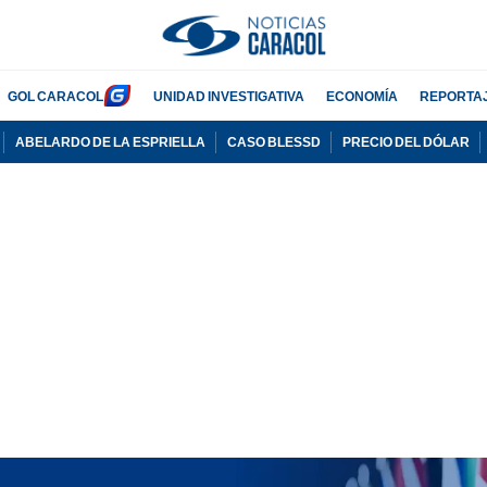
GOL CARACOL
UNIDAD INVESTIGATIVA
ECONOMÍA
REPORTA
ABELARDO DE LA ESPRIELLA
CASO BLESSD
PRECIO DEL DÓLAR
PUBLICIDAD