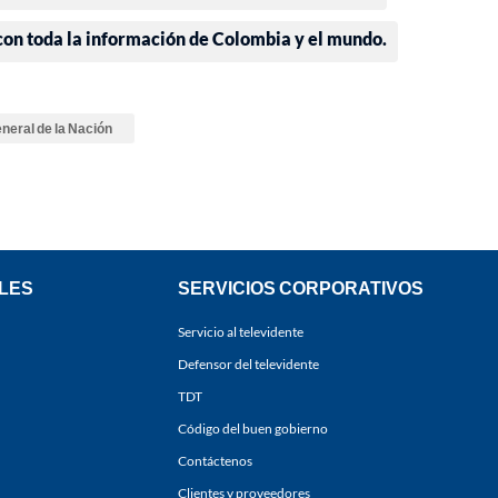
 con toda la información de Colombia y el mundo.
neral de la Nación
LES
SERVICIOS CORPORATIVOS
Servicio al televidente
Defensor del televidente
TDT
Código del buen gobierno
Contáctenos
Clientes y proveedores