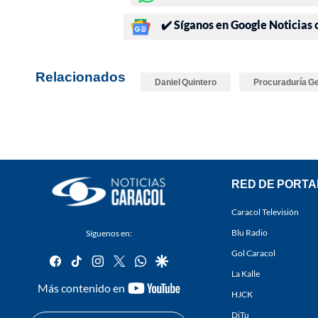
✔️ Síganos en Google Noticias
Relacionados
Daniel Quintero
Procuraduría Ge
RED DE PORTA
Caracol Televisión
Blu Radio
Síguenos en:
Gol Caracol
facebook
tiktok
instagram
twitter
whatsapp
google
La Kalle
youtube-
Más contenido en
HJCK
footer
DiTu