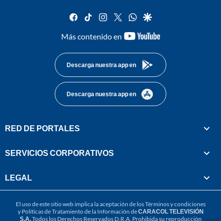
facebook
tiktok
instagram
twitter
whatsapp
google
youtube-
Más contenido en
footer
Descarga nuestra app en
Descarga nuestra app en
RED DE PORTALES
SERVICIOS CORPORATIVOS
LEGAL
El uso de este sitio web implica la aceptación de los
Términos y condiciones
y
Políticas de Tratamiento de la Información
de
CARACOL TELEVISIÓN
S.A.
Todos los Derechos Reservados D.R.A. Prohibida su reproducción