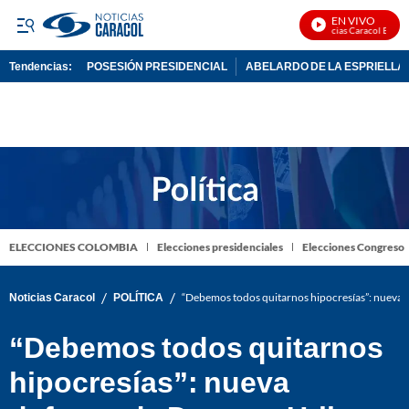
EN VIVO
Noticias Caracol En Vivo
Tendencias:
POSESIÓN PRESIDENCIAL
ABELARDO DE LA ESPRIELLA
PUBLICIDAD
ELECCIONES COLOMBIA
Elecciones presidenciales
Elecciones Congreso
/
/
Noticias Caracol
POLÍTICA
“Debemos todos quitarnos hipocresías”: nueva 
“Debemos todos quitarnos
hipocresías”: nueva