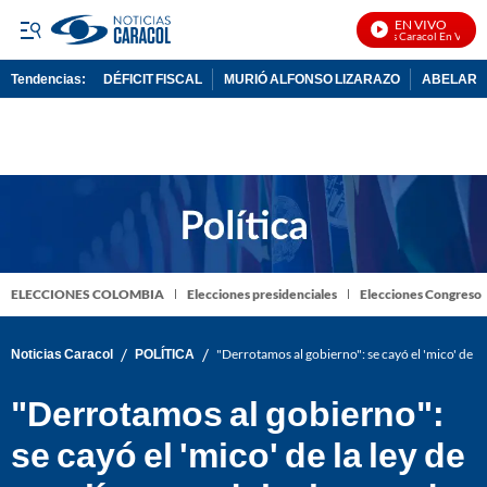
EN VIVO
Noticias Caracol En Vivo
Tendencias:
DÉFICIT FISCAL
MURIÓ ALFONSO LIZARAZO
ABELARDO
PUBLICIDAD
ELECCIONES COLOMBIA
Elecciones presidenciales
Elecciones Congreso
/
/
Noticias Caracol
POLÍTICA
"Derrotamos al gobierno": se cayó el 'mico' de la 
"Derrotamos al gobierno":
se cayó el 'mico' de la ley de