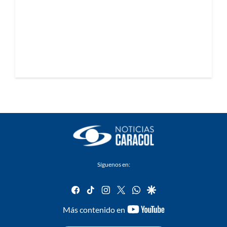
Síguenos en:
facebook
tiktok
instagram
twitter
whatsapp
google
youtube-
Más contenido en
footer