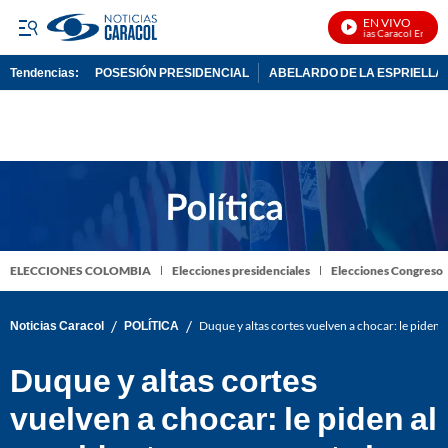
EN VIVO
Noticias Caracol En Vivo
Tendencias:
POSESIÓN PRESIDENCIAL
ABELARDO DE LA ESPRIELLA
PUBLICIDAD
ELECCIONES COLOMBIA
Elecciones presidenciales
Elecciones Congreso
/
/
Noticias Caracol
POLÍTICA
Duque y altas cortes vuelven a chocar: le piden a
Duque y altas cortes
vuelven a chocar: le piden al