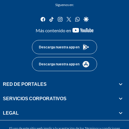
Síguenos en:
facebook
tiktok
instagram
twitter
whatsapp
google
youtube-
Más contenido en
footer
Descarga nuestra app en
Descarga nuestra app en
RED DE PORTALES
SERVICIOS CORPORATIVOS
LEGAL
El uso de este sitio web implica la aceptación de los
Términos y condiciones