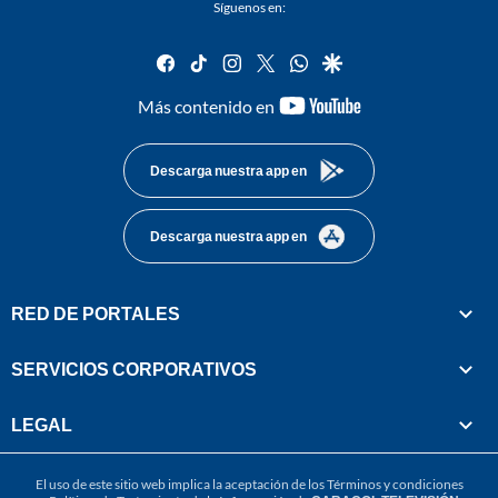
Síguenos en:
facebook
tiktok
instagram
twitter
whatsapp
google
youtube-
Más contenido en
footer
Descarga nuestra app en
Descarga nuestra app en
RED DE PORTALES
SERVICIOS CORPORATIVOS
LEGAL
El uso de este sitio web implica la aceptación de los
Términos y condiciones