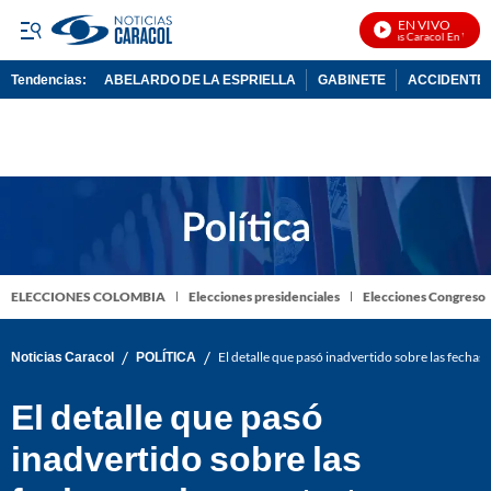
EN VIVO
Noticias Caracol En Vivo
Tendencias:
ABELARDO DE LA ESPRIELLA
GABINETE
ACCIDENTE 
PUBLICIDAD
ELECCIONES COLOMBIA
Elecciones presidenciales
Elecciones Congreso
/
/
Noticias Caracol
POLÍTICA
El detalle que pasó inadvertido sobre las fechas
El detalle que pasó
inadvertido sobre las