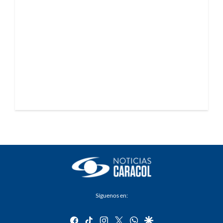
Síguenos en:
facebook
tiktok
instagram
twitter
whatsapp
google