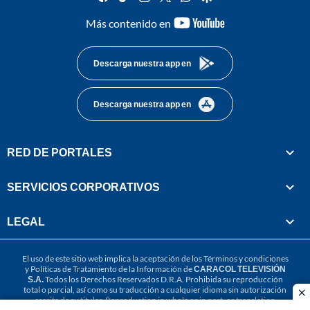
youtube-
Más contenido en
footer
Descarga nuestra app en
Descarga nuestra app en
RED DE PORTALES
SERVICIOS CORPORATIVOS
LEGAL
El uso de este sitio web implica la aceptación de los
Términos y condiciones
y
Políticas de Tratamiento de la Información
de
CARACOL TELEVISIÓN
S.A.
Todos los Derechos Reservados D.R.A. Prohibida su reproducción
total o parcial, así como su traducción a cualquier idioma sin autorización
cl
escrita de su titular. Reproduction in whole or in part, or translation