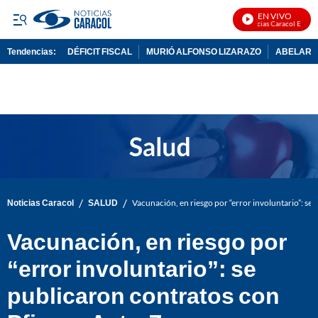
EN VIVO
Noticias Caracol En Vivo
Tendencias:
DÉFICIT FISCAL
MURIÓ ALFONSO LIZARAZO
ABELARDO
PUBLICIDAD
/
/
Noticias Caracol
SALUD
Vacunación, en riesgo por “error involuntario”: se
Vacunación, en riesgo por
“error involuntario”: se
publicaron contratos con