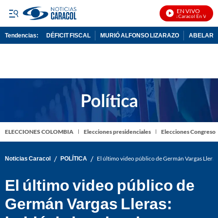
EN VIVO
Noticias Caracol En Vivo
Tendencias:
DÉFICIT FISCAL
MURIÓ ALFONSO LIZARAZO
ABELARDO
PUBLICIDAD
ELECCIONES COLOMBIA
Elecciones presidenciales
Elecciones Congreso
/
/
Noticias Caracol
POLÍTICA
El último video público de Germán Vargas Lleras:
El último video público de
Germán Vargas Lleras: