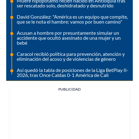
Muere hipopótamo recién nacido en Antioquia tras
ser rescatado solo, deshidratado y desnutrido
David González: "América es un equipo que compite,
que se le nota el hambre; vamos por buen camino"
Acusan a hombre por presuntamente simular un
accidente que ocultó asesinato de una mujer y un
bebé
Caracol recibió política para prevención, atención y
eliminación del acoso y de violencias de género
Así quedó la tabla de posiciones de la Liga BetPlay II-
2026, tras Once Caldas 0-1 América de Cali
PUBLICIDAD