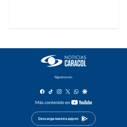
Síguenos en:
facebook
tiktok
instagram
twitter
whatsapp
google
youtube-
Más contenido en
footer
Descarga nuestra app en