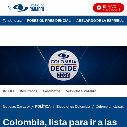
EN VIVO
Noticias Caracol En Vivo
Tendencias:
POSESIÓN PRESIDENCIAL
ABELARDO DE LA ESPRIELLA
PUBLICIDAD
INICIO
Resultados
Candidatos
Servicios al votante
/
/
/
Noticias Caracol
POLÍTICA
Elecciones Colombia
Colombia, lista para i
Colombia, lista para ir a las