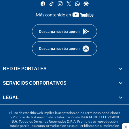
facebook
tiktok
instagram
twitter
whatsapp
google
youtube-
Más contenido en
footer
Descarga nuestra app en
Descarga nuestra app en
RED DE PORTALES
SERVICIOS CORPORATIVOS
LEGAL
El uso de este sitio web implica la aceptación de los
Términos y condiciones
y
Políticas de Tratamiento de la Información
de
CARACOL TELEVISIÓN
S.A.
Todos los Derechos Reservados D.R.A. Prohibida su reproducción
total o parcial, así como su traducción a cualquier idioma sin autorización
cl