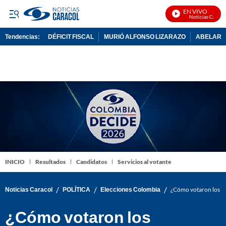
EN VIVO
Noticias Caracol 
Tendencias:
DÉFICIT FISCAL
MURIÓ ALFONSO LIZARAZO
ABELARDO
PUBLICIDAD
INICIO
Resultados
Candidatos
Servicios al votante
/
/
/
Noticias Caracol
POLÍTICA
Elecciones Colombia
¿Cómo votaron los co
¿Cómo votaron los