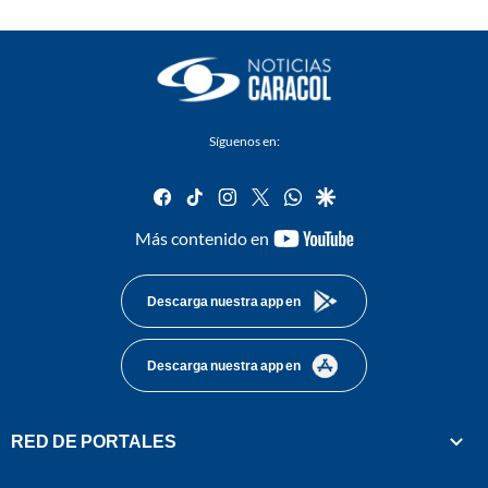
Síguenos en:
facebook
tiktok
instagram
twitter
whatsapp
google
youtube-
Más contenido en
footer
Descarga nuestra app en
Descarga nuestra app en
RED DE PORTALES