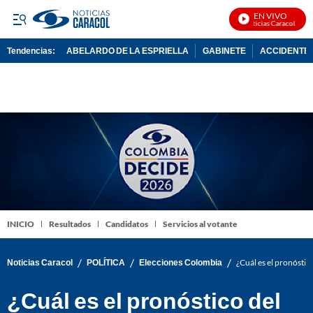
EN VIVO
Noticias Caracol En Vi
Tendencias:
ABELARDO DE LA ESPRIELLA
GABINETE
ACCIDENTE 
PUBLICIDAD
INICIO
Resultados
Candidatos
Servicios al votante
/
/
/
Noticias Caracol
POLÍTICA
Elecciones Colombia
¿Cuál es el pronóstic
¿Cuál es el pronóstico del