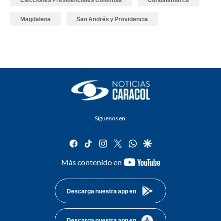
Magdalena
San Andrés y Providencia
Síguenos en:
facebook
tiktok
instagram
twitter
whatsapp
google
youtube-
Más contenido en
footer
Descarga nuestra app en
Descarga nuestra app en