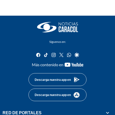
Síguenos en:
facebook
tiktok
instagram
twitter
whatsapp
google
youtube-
Más contenido en
footer
Descarga nuestra app en
Descarga nuestra app en
RED DE PORTALES