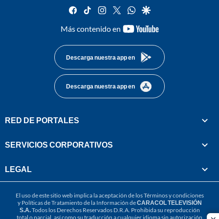
facebook
tiktok
instagram
twitter
whatsapp
google
youtube-
Más contenido en
footer
Descarga nuestra app en
Descarga nuestra app en
RED DE PORTALES
SERVICIOS CORPORATIVOS
LEGAL
El uso de este sitio web implica la aceptación de los
Términos y condiciones
y
Políticas de Tratamiento de la Información
de
CARACOL TELEVISIÓN
S.A.
Todos los Derechos Reservados D.R.A. Prohibida su reproducción
total o parcial, así como su traducción a cualquier idioma sin autorización