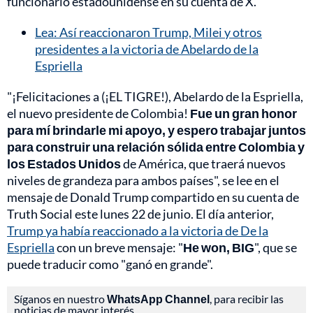
funcionario estadounidense en su cuenta de X.
Lea: Así reaccionaron Trump, Milei y otros
presidentes a la victoria de Abelardo de la
Espriella
"¡Felicitaciones a (¡EL TIGRE!), Abelardo de la Espriella,
el nuevo presidente de Colombia!
Fue un gran honor
para mí brindarle mi apoyo, y espero trabajar juntos
para construir una relación sólida entre Colombia y
los Estados Unidos
de América, que traerá nuevos
niveles de grandeza para ambos países", se lee en el
mensaje de Donald Trump compartido en su cuenta de
Truth Social este lunes 22 de junio. El día anterior,
Trump ya había reaccionado a la victoria de De la
Espriella
con un breve mensaje: "
He won, BIG
", que se
puede traducir como "ganó en grande".
Síganos en nuestro
WhatsApp Channel
, para recibir las
noticias de mayor interés