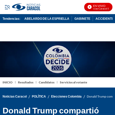
EN VIVO
Noticias Caracol En Vivo
Tendencias:
ABELARDO DE LA ESPRIELLA
GABINETE
ACCIDENTE 
PUBLICIDAD
INICIO
Resultados
Candidatos
Servicios al votante
/
/
/
Noticias Caracol
POLÍTICA
Elecciones Colombia
Donald Trump compart
Donald Trump compartió